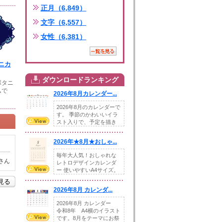
正月（6,849）
文字（6,557）
女性（6,381）
ニカ
ダウンロードランキング
ボタニ
ムで
2026年8月カレンダー...
2026年8月のカレンダーで
す。 季節のかわいいイラ
スト入りで、予定を描き
込めるスペ...
2026年★8月★おしゃ...
毎年大人気！おしゃれな
さん
レトロデザインカレンダ
ー 使いやすいA4サイズ。
illust...
を見る
2026年8月 カレンダ...
2026年8月 カレンダー
令和8年 A4横のイラスト
です。8月をテーマにお祭