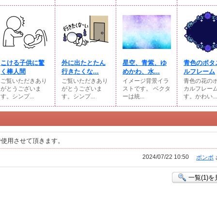
こける子供に驚
外に出たとたん
星空、青紫、ゆ
青色のボタ
く棒人間
行きたくな...
めかわ、水...
ルフレーム
ご覧いただきあり
ご覧いただきあり
イメージ背景イラ
青色の花の
がとうございま
がとうございま
ストです。 ベクタ
カルフレー
す。シンプ...
す。シンプ...
ーは統...
す。かわい...
で使用させて頂きます。
2024/07/22 10:50
ボンボ
一覧(1)