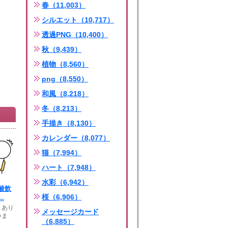
春（11,003）
シルエット（10,717）
透過PNG（10,400）
秋（9,439）
植物（8,560）
png（8,550）
和風（8,218）
冬（8,213）
手描き（8,130）
カレンダー（8,077）
猫（7,994）
ハート（7,948）
水彩（6,942）
酸飲
桜（6,906）
.
きあり
メッセージカード
いま
（6,885）