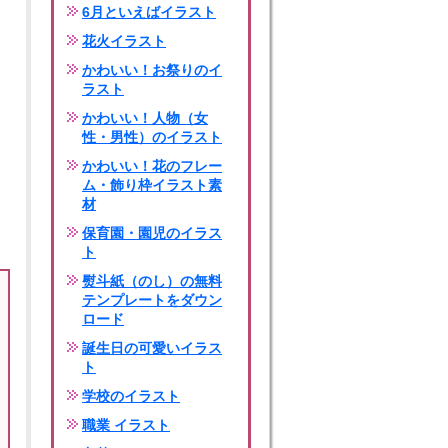
6月といえばイラスト
花火イラスト
かわいい！お祭りのイ
ラスト
かわいい！人物（女
性・男性）のイラスト
かわいい！花のフレー
ム・飾り枠イラスト素
材
保育園・園児のイラス
ト
熨斗紙（のし）の無料
テンプレートをダウン
ロード
誕生日の可愛いイラス
ト
学校のイラスト
職業 イラスト