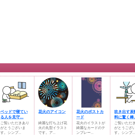
ベッドで寝てい
花火のアイコン
花火のポストカ
吹き出す炭
る人を見守...
ード
料に驚く棒..
ご覧いただきあり
綺麗な打ち上げ花
花火のイラストが
ご覧いただ
がとうございま
火の丸型イラスト
綺麗なカードのテ
がとうござ
す。シンプ...
です。ア...
ンプレー...
す。シンプ...