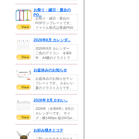
りの提...
お祭り・縁日・屋台の
PO...
お祭り・縁日・屋台の
POPテンプレートです。
ファイル形式は透過PNG
です。---太め...
2026年8月 カレンダ...
2026年8月 カレンダー
二色のアイコン 令和8
年 A4横のイラストで
す。8月をテ...
お盆休みのお知らせ
お盆休みのお知らせテン
プレートです。 かわいい
夏のイラスト入りです。
休業日の日付けを...
2026年 8月 かわい...
2026年（令和8年）8月の
カレンダーです。 サイ
ズ：横1480px 縦1047px...
お好み焼きとコテ
ご覧いただきありがとう