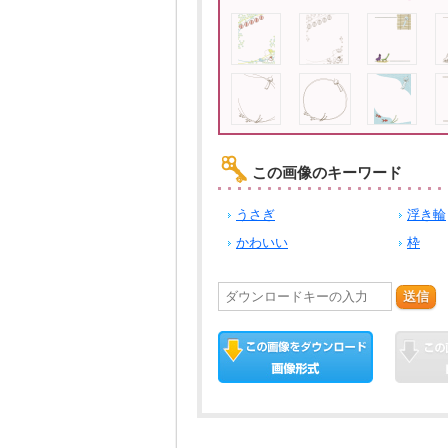
この画像のキーワード
うさぎ
浮き輪
かわいい
枠
送信