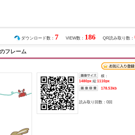
7
186
ダウンロード数：
VIEW数：
QR読み取り数：
のフレーム
横：
1480px
縦:
1110px
178.53kb
読み取り回数：
0
回