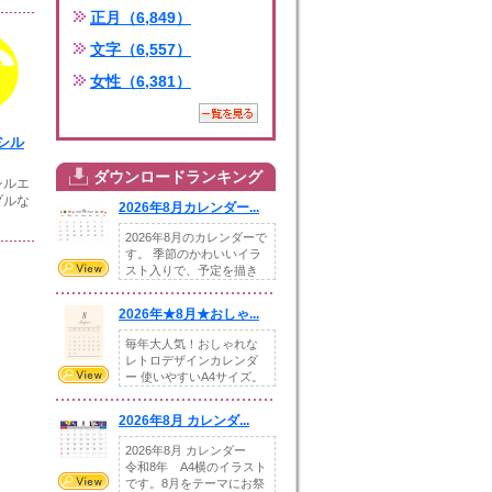
正月（6,849）
文字（6,557）
女性（6,381）
シル
ダウンロードランキング
シルエ
プルな
2026年8月カレンダー...
2026年8月のカレンダーで
す。 季節のかわいいイラ
スト入りで、予定を描き
込めるスペ...
2026年★8月★おしゃ...
毎年大人気！おしゃれな
レトロデザインカレンダ
ー 使いやすいA4サイズ。
illust...
2026年8月 カレンダ...
2026年8月 カレンダー
令和8年 A4横のイラスト
です。8月をテーマにお祭