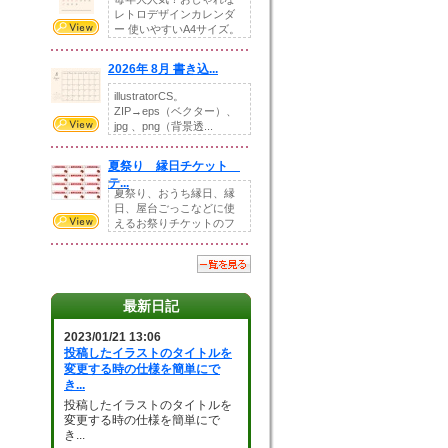
レトロデザインカレンダ
ー 使いやすいA4サイズ。
illust...
2026年 8月 書き込...
illustratorCS。
ZIP→eps（ベクター）、
jpg 、png（背景透...
夏祭り 縁日チケット
テ...
夏祭り、おうち縁日、縁
日、屋台ごっこなどに使
えるお祭りチケットのフ
ォーマットです。Z...
最新日記
2023/01/21 13:06
投稿したイラストのタイトルを
変更する時の仕様を簡単にで
き...
投稿したイラストのタイトルを
変更する時の仕様を簡単にで
き...