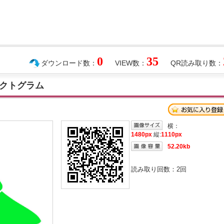
0
35
ダウンロード数：
VIEW数：
QR読み取り数：
クトグラム
横：
1480px
縦:
1110px
52.20kb
読み取り回数：
2
回