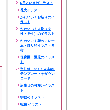
6月といえばイラスト
花火イラスト
かわいい！お祭りのイ
ラスト
かわいい！人物（女
性・男性）のイラスト
かわいい！花のフレー
ム・飾り枠イラスト素
材
保育園・園児のイラス
ト
熨斗紙（のし）の無料
テンプレートをダウン
ロード
誕生日の可愛いイラス
ト
学校のイラスト
職業 イラスト