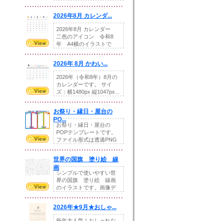
りの提...
2026年8月 カレンダ...
2026年8月 カレンダー
二色のアイコン 令和8
年 A4横のイラストで
す。8月をテ...
2026年 8月 かわい...
2026年（令和8年）8月の
カレンダーです。 サイ
ズ：横1480px 縦1047px...
お祭り・縁日・屋台の
PO...
お祭り・縁日・屋台の
POPテンプレートです。
ファイル形式は透過PNG
です。---太め...
世界の国旗 塗り絵 線
画
シンプルで使いやすい世
界の国旗 塗り絵 線画
のイラストです。画像デ
ータとEPSデータ...
2026年★9月★おしゃ...
毎年大人気！おしゃれな