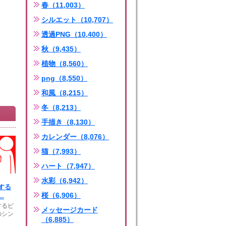
春（11,003）
シルエット（10,707）
透過PNG（10,400）
秋（9,435）
植物（8,560）
png（8,550）
和風（8,215）
冬（8,213）
手描き（8,130）
カレンダー（8,076）
猫（7,993）
ハート（7,947）
水彩（6,942）
する
桜（6,906）
.
するピ
メッセージカード
のシン
（6,885）