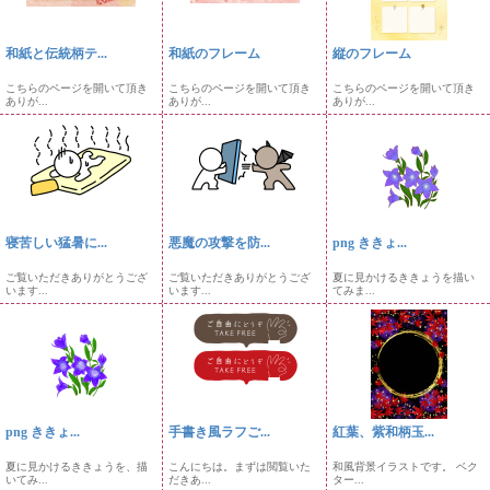
和紙と伝統柄テ...
和紙のフレーム
縦のフレーム
こちらのページを開いて頂き
こちらのページを開いて頂き
こちらのページを開いて頂き
ありが...
ありが...
ありが...
寝苦しい猛暑に...
悪魔の攻撃を防...
png ききょ...
ご覧いただきありがとうござ
ご覧いただきありがとうござ
夏に見かけるききょうを描い
います...
います...
てみま...
png ききょ...
手書き風ラフご...
紅葉、紫和柄玉...
夏に見かけるききょうを、描
こんにちは。まずは閲覧いた
和風背景イラストです。 ベク
いてみ...
だきあ...
ター...