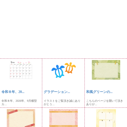
令和８年、20...
グラデーション...
和風グリーンの...
令和８年、2026年、9月横型
イラストをご覧頂き誠にあり
こちらのページを開いて頂き
カ...
がとう...
ありが...