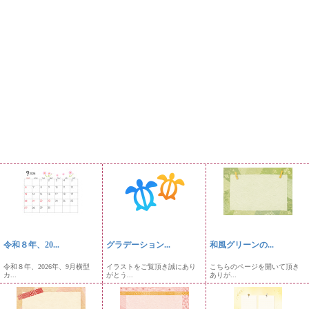
令和８年、20...
グラデーション...
和風グリーンの...
令和８年、2026年、9月横型
イラストをご覧頂き誠にあり
こちらのページを開いて頂き
カ...
がとう...
ありが...