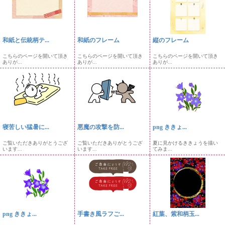
和紙と伝統柄テ...
和紙のフレーム
縦のフレーム
こちらのページを開いて頂き
こちらのページを開いて頂き
こちらのページを開いて頂き
ありが...
ありが...
ありが...
寝苦しい猛暑に...
悪魔の攻撃を防...
png ききょ...
ご覧いただきありがとうござ
ご覧いただきありがとうござ
夏に見かけるききょうを描い
います...
います...
てみま...
png ききょ...
手書き風ラフご...
紅葉、紫和柄玉...