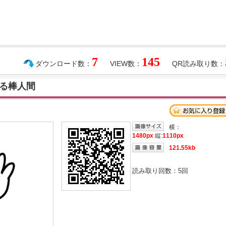
7
145
ダウンロード数：
VIEW数：
QR読み取り数：
る棒人間
横：
1480px
縦:
1110px
121.55kb
読み取り回数：
5
回