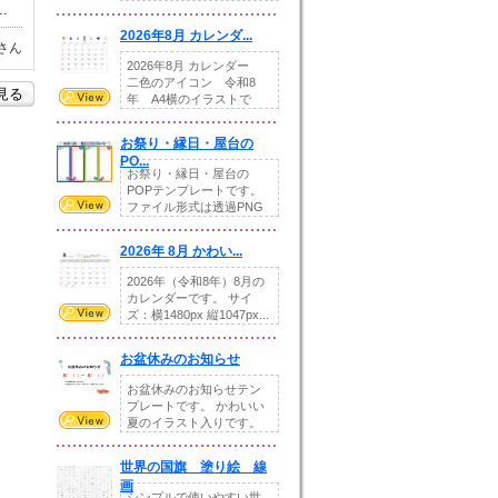
.
りの提...
2026年8月 カレンダ...
さん
2026年8月 カレンダー
二色のアイコン 令和8
を見る
年 A4横のイラストで
す。8月をテ...
お祭り・縁日・屋台の
PO...
お祭り・縁日・屋台の
POPテンプレートです。
ファイル形式は透過PNG
です。---太め...
2026年 8月 かわい...
2026年（令和8年）8月の
カレンダーです。 サイ
ズ：横1480px 縦1047px...
お盆休みのお知らせ
お盆休みのお知らせテン
プレートです。 かわいい
夏のイラスト入りです。
休業日の日付けを...
世界の国旗 塗り絵 線
画
シンプルで使いやすい世