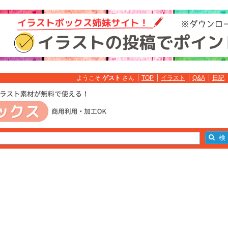
ようこそ
ゲスト
さん
TOP
イラスト
Q&A
日記