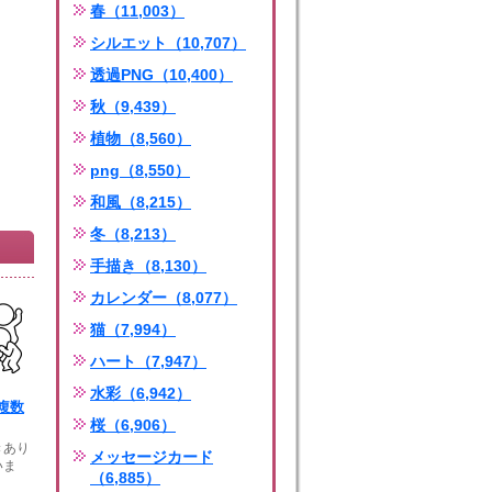
春（11,003）
シルエット（10,707）
透過PNG（10,400）
秋（9,439）
植物（8,560）
png（8,550）
和風（8,215）
冬（8,213）
手描き（8,130）
カレンダー（8,077）
猫（7,994）
ハート（7,947）
水彩（6,942）
複数
桜（6,906）
きあり
メッセージカード
いま
（6,885）