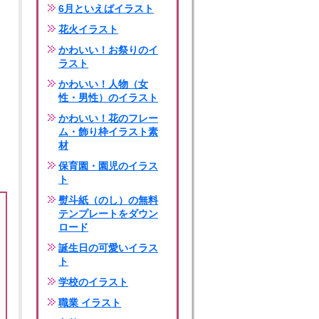
6月といえばイラスト
花火イラスト
かわいい！お祭りのイ
ラスト
かわいい！人物（女
性・男性）のイラスト
かわいい！花のフレー
ム・飾り枠イラスト素
材
保育園・園児のイラス
ト
熨斗紙（のし）の無料
テンプレートをダウン
ロード
誕生日の可愛いイラス
ト
学校のイラスト
職業 イラスト