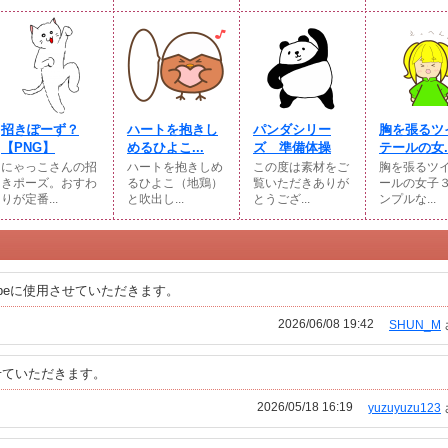
招きぽーず？
ハートを抱きし
パンダシリー
胸を張るツ
【PNG】
めるひよこ...
ズ 準備体操
テールの女..
にゃっこさんの招
ハートを抱きしめ
この度は素材をご
胸を張るツ
きポーズ。おすわ
るひよこ（地鶏）
覧いただきありが
ールの女子
りが定番...
と吹出し...
とうござ...
ンプルな...
ubeに使用させていただきます。
2026/06/08 19:42
SHUN_M
せていただきます。
2026/05/18 16:19
yuzuyuzu123