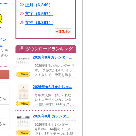
正月（6,849）
文字（6,557）
女性（6,381）
イン
.
ダウンロードランキング
インテ
３のシ
2026年8月カレンダー...
2026年8月のカレンダーで
す。 季節のかわいいイラ
スト入りで、予定を描き
込めるスペ...
2026年★8月★おしゃ...
毎年大人気！おしゃれな
さん
レトロデザインカレンダ
ー 使いやすいA4サイズ。
illust...
2026年8月 カレンダ...
さん
2026年8月 カレンダー
令和8年 A4横のイラスト
です。8月をテーマにお祭