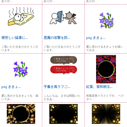
ありが...
ありが...
ありが...
寝苦しい猛暑に...
悪魔の攻撃を防...
png ききょ...
ご覧いただきありがとうござ
ご覧いただきありがとうござ
夏に見かけるききょうを描い
います...
います...
てみま...
png ききょ...
手書き風ラフご...
紅葉、紫和柄玉...
夏に見かけるききょうを、描
こんにちは。まずは閲覧いた
和風背景イラストです。 ベク
いてみ...
だきあ...
ター...