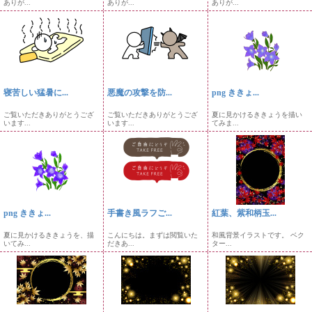
ありが...
ありが...
ありが...
寝苦しい猛暑に...
悪魔の攻撃を防...
png ききょ...
ご覧いただきありがとうござ
ご覧いただきありがとうござ
夏に見かけるききょうを描い
います...
います...
てみま...
png ききょ...
手書き風ラフご...
紅葉、紫和柄玉...
夏に見かけるききょうを、描
こんにちは。まずは閲覧いた
和風背景イラストです。 ベク
いてみ...
だきあ...
ター...