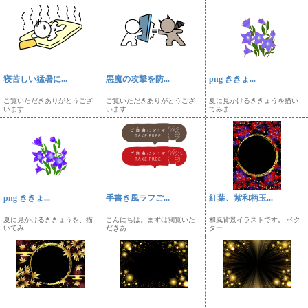
寝苦しい猛暑に...
悪魔の攻撃を防...
png ききょ...
ご覧いただきありがとうござ
ご覧いただきありがとうござ
夏に見かけるききょうを描い
います...
います...
てみま...
png ききょ...
手書き風ラフご...
紅葉、紫和柄玉...
夏に見かけるききょうを、描
こんにちは。まずは閲覧いた
和風背景イラストです。 ベク
いてみ...
だきあ...
ター...