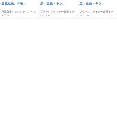
金色紅葉、和柄...
黒・金色・キラ...
黒・金色・キラ...
和風背景イラストです。 ベク
ブラックフライデー背景イラ
ブラックフライデー背景イラ
ター...
ストで...
ストで...