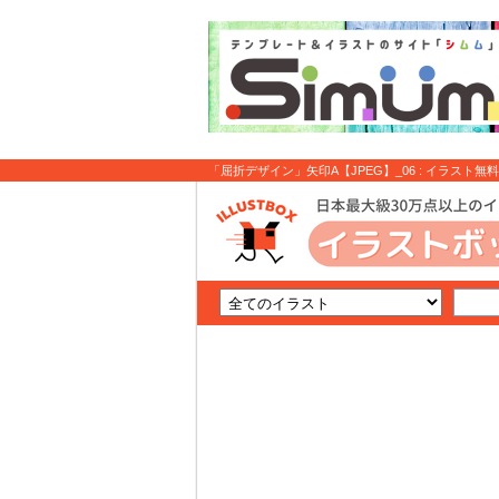
「屈折デザイン」矢印A【JPEG】_06 : イラスト無料