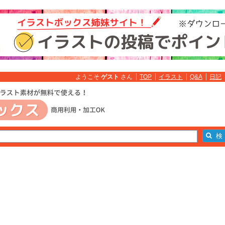
ようこそ
ゲスト
さん
TOP
イラスト
Q&A
日記