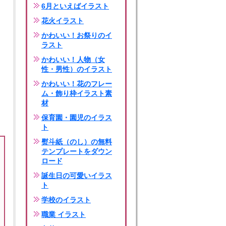
6月といえばイラスト
花火イラスト
かわいい！お祭りのイ
ラスト
かわいい！人物（女
性・男性）のイラスト
かわいい！花のフレー
ム・飾り枠イラスト素
材
保育園・園児のイラス
ト
熨斗紙（のし）の無料
テンプレートをダウン
ロード
誕生日の可愛いイラス
ト
学校のイラスト
職業 イラスト