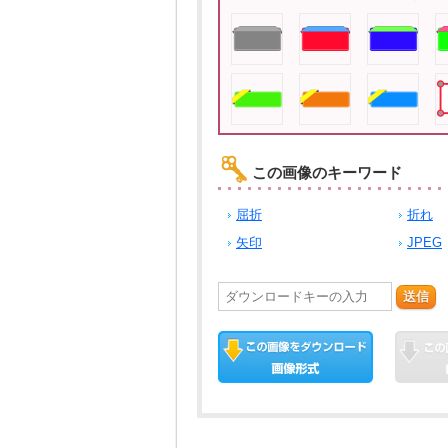
この画像のキーワード
屈折
折れ
矢印
JPEG
送信