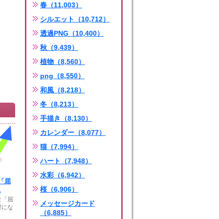
春（11,003）
シルエット（10,712）
透過PNG（10,400）
秋（9,439）
植物（8,560）
png（8,550）
和風（8,218）
冬（8,213）
手描き（8,130）
カレンダー（8,077）
猫（7,994）
ハート（7,948）
水彩（6,942）
「屈
桜（6,906）
.
「屈
メッセージカード
材にな
（6,885）