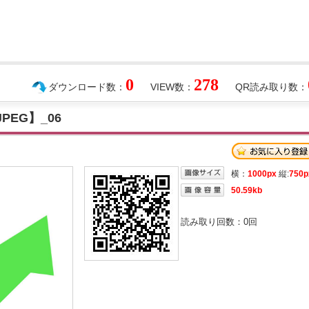
0
278
ダウンロード数：
VIEW数：
QR読み取り数：
EG】_06
横：
1000px
縦:
750p
50.59kb
読み取り回数：
0
回