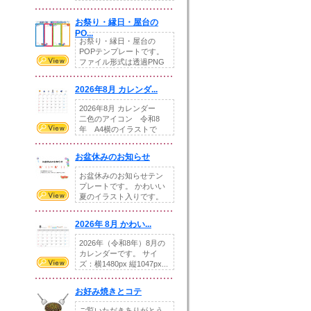
りの提...
お祭り・縁日・屋台の
PO...
お祭り・縁日・屋台の
POPテンプレートです。
ファイル形式は透過PNG
です。---太め...
2026年8月 カレンダ...
2026年8月 カレンダー
二色のアイコン 令和8
年 A4横のイラストで
す。8月をテ...
お盆休みのお知らせ
お盆休みのお知らせテン
プレートです。 かわいい
夏のイラスト入りです。
休業日の日付けを...
2026年 8月 かわい...
2026年（令和8年）8月の
カレンダーです。 サイ
ズ：横1480px 縦1047px...
お好み焼きとコテ
ご覧いただきありがとう