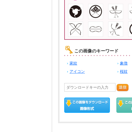
この画像のキーワード
家紋
象徴
アイコン
桜紋
送信