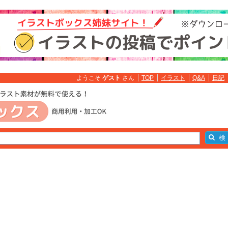
ようこそ
ゲスト
さん
TOP
イラスト
Q&A
日記