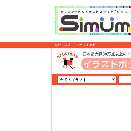
家紋 桜紋 : イラスト無料