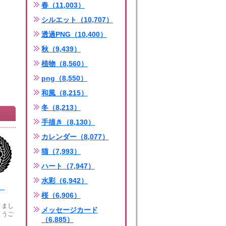
春（11,003）
シルエット（10,707）
透過PNG（10,400）
秋（9,439）
植物（8,560）
png（8,550）
和風（8,215）
冬（8,213）
手描き（8,130）
カレンダー（8,077）
猫（7,993）
ハート（7,947）
水彩（6,942）
紋
桜（6,906）
きまし
メッセージカード
とうご
（6,885）