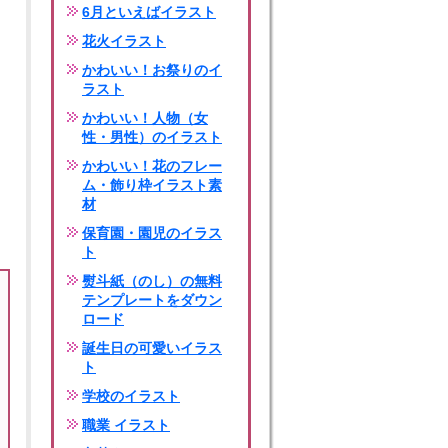
6月といえばイラスト
花火イラスト
かわいい！お祭りのイ
ラスト
かわいい！人物（女
性・男性）のイラスト
かわいい！花のフレー
ム・飾り枠イラスト素
材
保育園・園児のイラス
ト
熨斗紙（のし）の無料
テンプレートをダウン
ロード
誕生日の可愛いイラス
ト
学校のイラスト
職業 イラスト