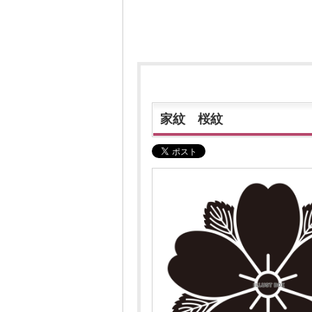
家紋 桜紋