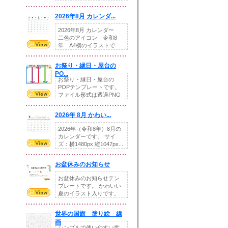
りの提...
2026年8月 カレンダ...
2026年8月 カレンダー
二色のアイコン 令和8
年 A4横のイラストで
す。8月をテ...
お祭り・縁日・屋台の
PO...
お祭り・縁日・屋台の
POPテンプレートです。
ファイル形式は透過PNG
です。---太め...
2026年 8月 かわい...
2026年（令和8年）8月の
カレンダーです。 サイ
ズ：横1480px 縦1047px...
お盆休みのお知らせ
お盆休みのお知らせテン
プレートです。 かわいい
夏のイラスト入りです。
休業日の日付けを...
世界の国旗 塗り絵 線
画
シンプルで使いやすい世