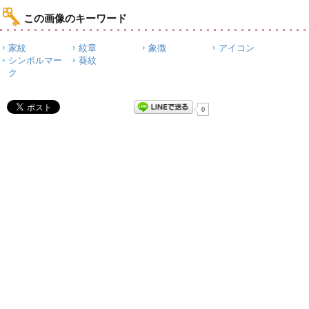
この画像のキーワード
家紋
紋章
象徴
アイコン
シンボルマー
葵紋
ク
0