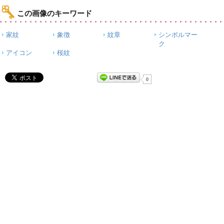
この画像のキーワード
家紋
象徴
紋章
シンボルマー
ク
アイコン
桜紋
0