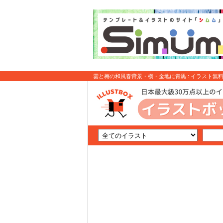
雲と梅の和風春背景・横・金地に青黒 : イラスト無