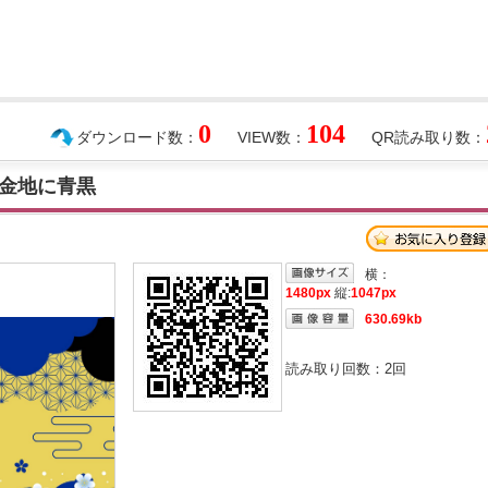
0
104
ダウンロード数：
VIEW数：
QR読み取り数：
金地に青黒
横：
1480px
縦:
1047px
630.69kb
読み取り回数：
2
回