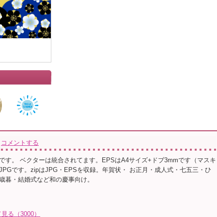
コメントする
です。 ベクターは統合されてます。EPSはA4サイズ+ドブ3mmです（マスキ
PGです。zipはJPG・EPSを収録。年賀状・ お正月・成人式・七五三・ひ
歳暮・結婚式など和の慶事向け。
る（3000）