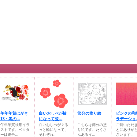
午年年賀はがき
白いおしべが輪
節分の塗り絵
ピンクの和
13・黒の...
になって並...
ラデーショ..
午年年賀状用イラ
白いおしべがぐる
こちらは節分の塗
ご覧いただ
ストです。ベクタ
っと輪になって、
り絵です。たくさ
とにありが
ーは統合...
それぞれ...
んあるイ...
ざいます...