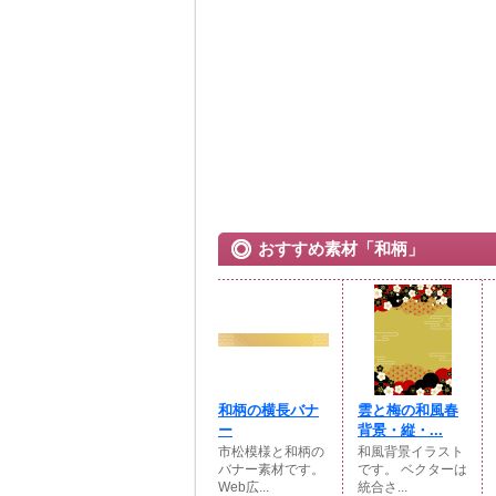
おすすめ素材「和柄」
和柄の横長バナ
雲と梅の和風春
ー
背景・縦・...
市松模様と和柄の
和風背景イラスト
バナー素材です。
です。 ベクターは
Web広...
統合さ...