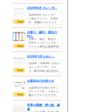
りの提...
2026年8月 カレンダ...
2026年8月 カレンダー
二色のアイコン 令和8
年 A4横のイラストで
す。8月をテ...
お祭り・縁日・屋台の
PO...
お祭り・縁日・屋台の
POPテンプレートです。
ファイル形式は透過PNG
です。---太め...
2026年 8月 かわい...
2026年（令和8年）8月の
カレンダーです。 サイ
ズ：横1480px 縦1047px...
お盆休みのお知らせ
お盆休みのお知らせテン
プレートです。 かわいい
夏のイラスト入りです。
休業日の日付けを...
世界の国旗 塗り絵 線
画
シンプルで使いやすい世