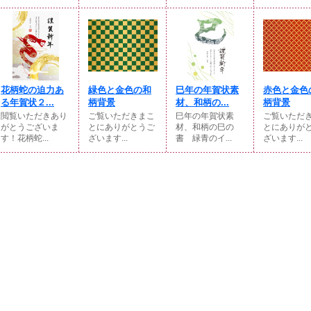
花柄蛇の迫力あ
緑色と金色の和
巳年の年賀状素
赤色と金色
る年賀状２...
柄背景
材、和柄の...
柄背景
閲覧いただきあり
ご覧いただきまこ
巳年の年賀状素
ご覧いただ
がとうございま
とにありがとうご
材、和柄の巳の
とにありが
す！花柄蛇...
ざいます...
書 緑青のイ...
ざいます...