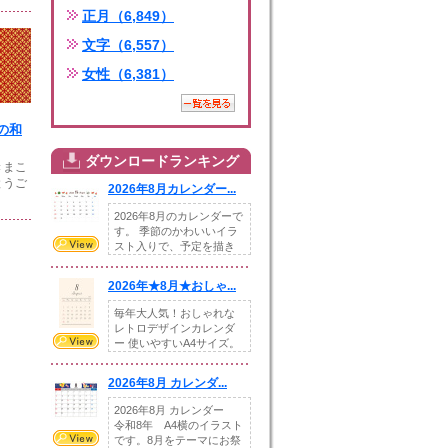
正月（6,849）
文字（6,557）
女性（6,381）
の和
ダウンロードランキング
きまこ
とうご
2026年8月カレンダー...
2026年8月のカレンダーで
す。 季節のかわいいイラ
スト入りで、予定を描き
込めるスペ...
2026年★8月★おしゃ...
毎年大人気！おしゃれな
レトロデザインカレンダ
ー 使いやすいA4サイズ。
illust...
2026年8月 カレンダ...
2026年8月 カレンダー
令和8年 A4横のイラスト
です。8月をテーマにお祭