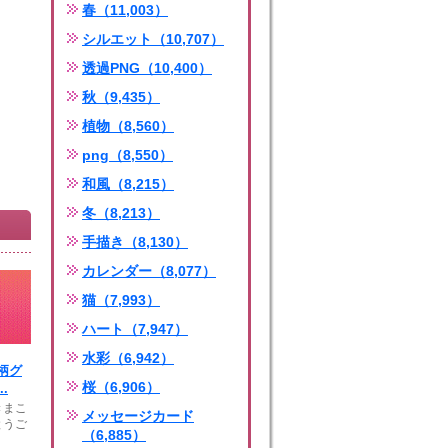
春（11,003）
シルエット（10,707）
透過PNG（10,400）
秋（9,435）
植物（8,560）
png（8,550）
和風（8,215）
冬（8,213）
手描き（8,130）
カレンダー（8,077）
猫（7,993）
ハート（7,947）
水彩（6,942）
柄グ
桜（6,906）
.
きまこ
メッセージカード
とうご
（6,885）