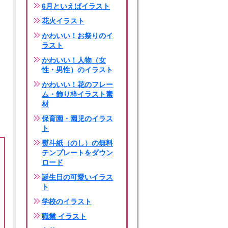
6月といえばイラスト
花火イラスト
かわいい！お祭りのイ
ラスト
かわいい！人物（女
性・男性）のイラスト
かわいい！花のフレー
ム・飾り枠イラスト素
材
保育園・園児のイラス
ト
熨斗紙（のし）の無料
テンプレートをダウン
ロード
誕生日の可愛いイラス
ト
学校のイラスト
職業 イラスト