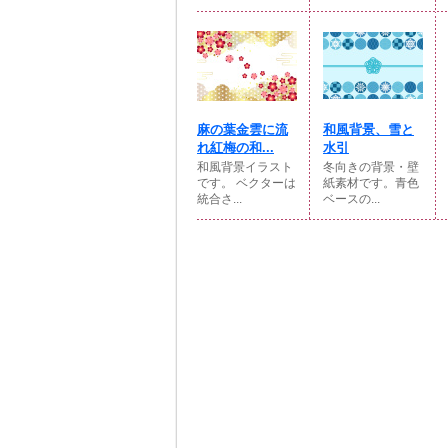
麻の葉金雲に流
和風背景、雪と
れ紅梅の和...
水引
和風背景イラスト
冬向きの背景・壁
です。 ベクターは
紙素材です。青色
統合さ...
ベースの...