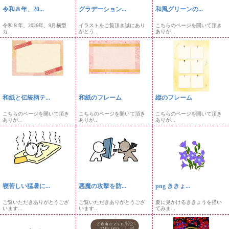
令和８年、20...
グラデーション...
和風グリーンの...
令和８年、2026年、9月横型
イラストをご覧頂き誠にあり
こちらのページを開いて頂き
カ...
がとう...
ありが...
和紙と伝統柄テ...
和紙のフレーム
縦のフレーム
こちらのページを開いて頂き
こちらのページを開いて頂き
こちらのページを開いて頂き
ありが...
ありが...
ありが...
寝苦しい猛暑に...
悪魔の攻撃を防...
png ききょ...
ご覧いただきありがとうござ
ご覧いただきありがとうござ
夏に見かけるききょうを描い
います...
います...
てみま...