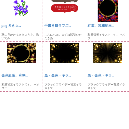
png ききょ...
手書き風ラフご...
紅葉、紫和柄玉...
夏に見かけるききょうを、描
こんにちは。まずは閲覧いた
和風背景イラストです。 ベク
いてみ...
だきあ...
ター...
金色紅葉、和柄...
黒・金色・キラ...
黒・金色・キラ...
和風背景イラストです。 ベク
ブラックフライデー背景イラ
ブラックフライデー背景イラ
ター...
ストで...
ストで...