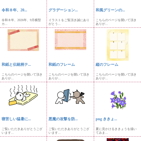
令和８年、20...
グラデーション...
和風グリーンの...
令和８年、2026年、9月横型
イラストをご覧頂き誠にあり
こちらのページを開いて頂き
カ...
がとう...
ありが...
和紙と伝統柄テ...
和紙のフレーム
縦のフレーム
こちらのページを開いて頂き
こちらのページを開いて頂き
こちらのページを開いて頂き
ありが...
ありが...
ありが...
寝苦しい猛暑に...
悪魔の攻撃を防...
png ききょ...
ご覧いただきありがとうござ
ご覧いただきありがとうござ
夏に見かけるききょうを描い
います...
います...
てみま...