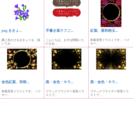
png ききょ...
手書き風ラフご...
紅葉、紫和柄玉...
夏に見かけるききょうを、描
こんにちは。まずは閲覧いた
和風背景イラストです。 ベク
いてみ...
だきあ...
ター...
金色紅葉、和柄...
黒・金色・キラ...
黒・金色・キラ...
和風背景イラストです。 ベク
ブラックフライデー背景イラ
ブラックフライデー背景イラ
ター...
ストで...
ストで...