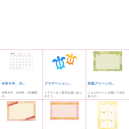
令和８年、20...
グラデーション...
和風グリーンの...
令和８年、2026年、9月横型
イラストをご覧頂き誠にあり
こちらのページを開いて頂き
カ...
がとう...
ありが...