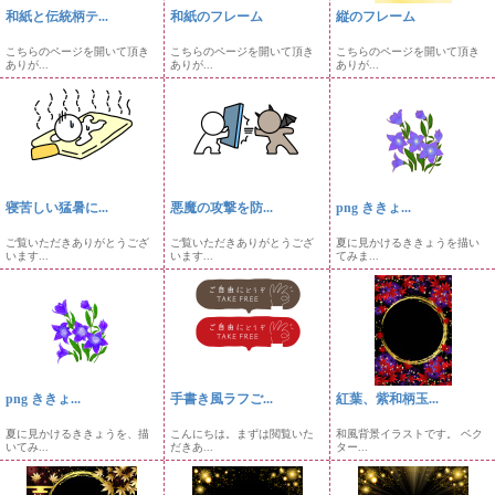
和紙と伝統柄テ...
和紙のフレーム
縦のフレーム
こちらのページを開いて頂き
こちらのページを開いて頂き
こちらのページを開いて頂き
ありが...
ありが...
ありが...
寝苦しい猛暑に...
悪魔の攻撃を防...
png ききょ...
ご覧いただきありがとうござ
ご覧いただきありがとうござ
夏に見かけるききょうを描い
います...
います...
てみま...
png ききょ...
手書き風ラフご...
紅葉、紫和柄玉...
夏に見かけるききょうを、描
こんにちは。まずは閲覧いた
和風背景イラストです。 ベク
いてみ...
だきあ...
ター...