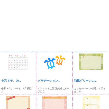
令和８年、20...
グラデーション...
和風グリーンの...
令和８年、2026年、9月横型
イラストをご覧頂き誠にあり
こちらのページを開いて頂き
カ...
がとう...
ありが...