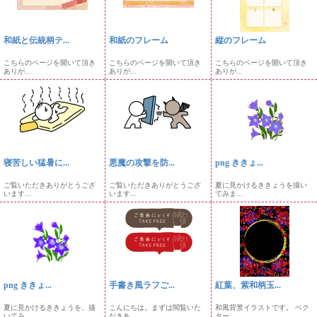
和紙と伝統柄テ...
和紙のフレーム
縦のフレーム
こちらのページを開いて頂き
こちらのページを開いて頂き
こちらのページを開いて頂き
ありが...
ありが...
ありが...
寝苦しい猛暑に...
悪魔の攻撃を防...
png ききょ...
ご覧いただきありがとうござ
ご覧いただきありがとうござ
夏に見かけるききょうを描い
います...
います...
てみま...
png ききょ...
手書き風ラフご...
紅葉、紫和柄玉...
夏に見かけるききょうを、描
こんにちは。まずは閲覧いた
和風背景イラストです。 ベク
いてみ...
だきあ...
ター...