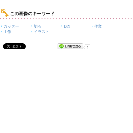
この画像のキーワード
カッター
切る
DIY
作業
工作
イラスト
0