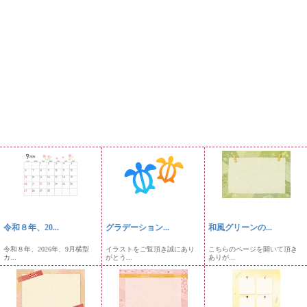
令和８年、20...
グラデーション...
和風グリーンの...
令和８年、2026年、9月横型
イラストをご覧頂き誠にあり
こちらのページを開いて頂き
カ...
がとう...
ありが...