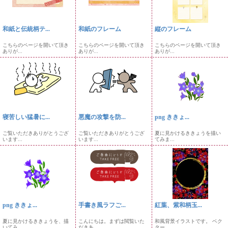
和紙と伝統柄テ...
和紙のフレーム
縦のフレーム
こちらのページを開いて頂き
こちらのページを開いて頂き
こちらのページを開いて頂き
ありが...
ありが...
ありが...
寝苦しい猛暑に...
悪魔の攻撃を防...
png ききょ...
ご覧いただきありがとうござ
ご覧いただきありがとうござ
夏に見かけるききょうを描い
います...
います...
てみま...
png ききょ...
手書き風ラフご...
紅葉、紫和柄玉...
夏に見かけるききょうを、描
こんにちは。まずは閲覧いた
和風背景イラストです。 ベク
いてみ...
だきあ...
ター...