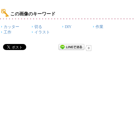
この画像のキーワード
カッター
切る
DIY
作業
工作
イラスト
0