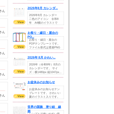
りの提...
2026年8月 カレンダ...
さん
2026年8月 カレンダー
二色のアイコン 令和8
年 A4横のイラストで
す。8月をテ...
さん
お祭り・縁日・屋台の
PO...
お祭り・縁日・屋台の
POPテンプレートです。
ファイル形式は透過PNG
です。---太め...
さん
2026年 8月 かわい...
2026年（令和8年）8月の
カレンダーです。 サイ
ズ：横1480px 縦1047px...
さん
お盆休みのお知らせ
お盆休みのお知らせテン
プレートです。 かわいい
さん
夏のイラスト入りです。
休業日の日付けを...
世界の国旗 塗り絵 線
画
シンプルで使いやすい世