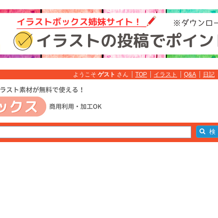
ようこそ
ゲスト
さん
TOP
イラスト
Q&A
日記