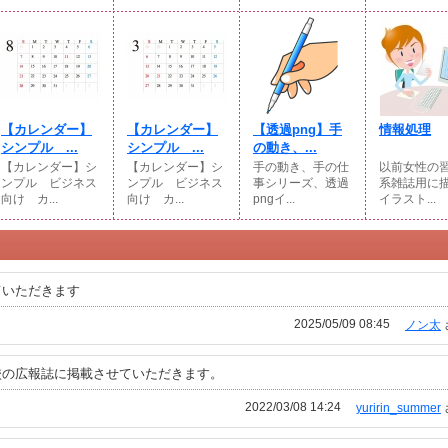
【カレンダー】
【カレンダー】
【透過png】手
情報処理
シンプル ...
シンプル ...
の動き、...
【カレンダー】シ
【カレンダー】シ
手の動き、手の仕
以前女性の
ンプル ビジネス
ンプル ビジネス
事シリーズ、透過
系雑誌用に
向け カ...
向け カ...
pngイ...
イラスト...
ていただきます
2025/05/09 08:45
ノン太
校の広報誌に掲載させていただきます。
2022/03/08 14:24
yuririn_summer