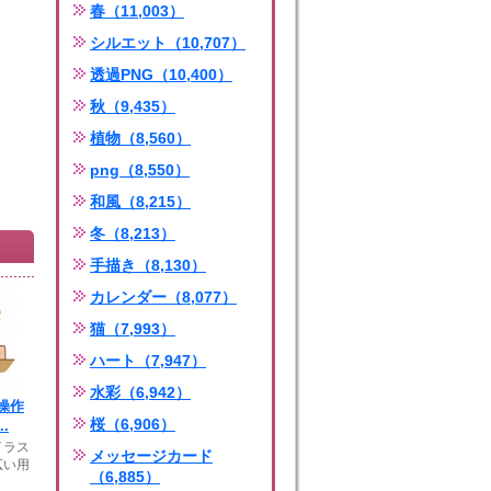
春（11,003）
シルエット（10,707）
透過PNG（10,400）
秋（9,435）
植物（8,560）
png（8,550）
和風（8,215）
冬（8,213）
手描き（8,130）
カレンダー（8,077）
猫（7,993）
ハート（7,947）
水彩（6,942）
操作
桜（6,906）
.
イラス
メッセージカード
広い用
（6,885）