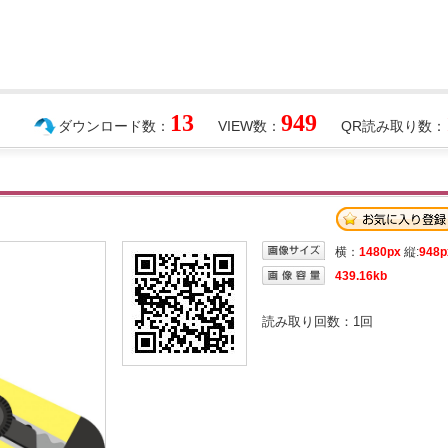
13
949
ダウンロード数：
VIEW数：
QR読み取り数：
横：
1480px
縦:
948p
439.16kb
読み取り回数：
1
回