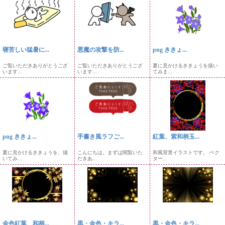
寝苦しい猛暑に...
悪魔の攻撃を防...
png ききょ...
ご覧いただきありがとうござ
ご覧いただきありがとうござ
夏に見かけるききょうを描い
います...
います...
てみま...
png ききょ...
手書き風ラフご...
紅葉、紫和柄玉...
夏に見かけるききょうを、描
こんにちは。まずは閲覧いた
和風背景イラストです。 ベク
いてみ...
だきあ...
ター...
金色紅葉、和柄...
黒・金色・キラ...
黒・金色・キラ...