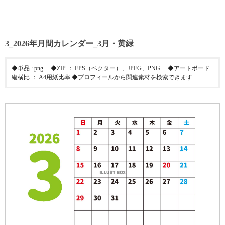
3_2026年月間カレンダー_3月・黄緑
◆単品 : png ◆ZIP ： EPS（ベクター）、JPEG、PNG ◆アートボード
縦横比 ： A4用紙比率 ◆プロフィールから関連素材を検索できます