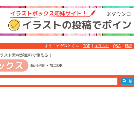
ようこそ
ゲスト
さん
TOP
イラスト
Q&A
日記