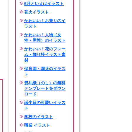
6月といえばイラスト
花火イラスト
かわいい！お祭りのイ
ラスト
かわいい！人物（女
性・男性）のイラスト
かわいい！花のフレー
ム・飾り枠イラスト素
材
保育園・園児のイラス
ト
熨斗紙（のし）の無料
テンプレートをダウン
ロード
誕生日の可愛いイラス
ト
学校のイラスト
職業 イラスト