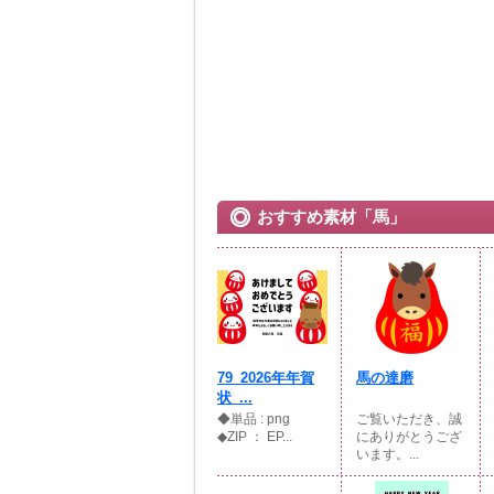
おすすめ素材「馬」
79_2026年年賀
馬の達磨
状_...
◆単品 : png
ご覧いただき、誠
◆ZIP ： EP...
にありがとうござ
います。...