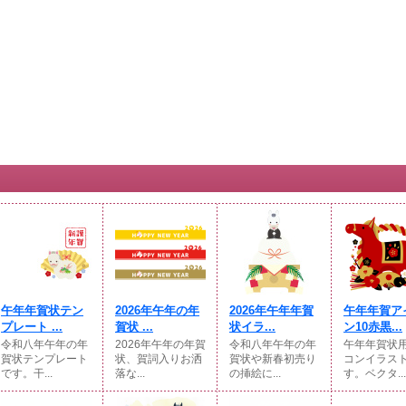
午年年賀状テン
2026年午年の年
2026年午年年賀
午年年賀ア
プレート ...
賀状 ...
状イラ...
ン10赤黒...
令和八年午年の年
2026年午年の年賀
令和八年午年の年
午年年賀状
賀状テンプレート
状、賀詞入りお洒
賀状や新春初売り
コンイラス
です。干...
落な...
の挿絵に...
す。ベクタ...