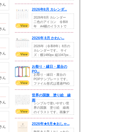
りの提...
さん
2026年8月 カレンダ...
2026年8月 カレンダー
二色のアイコン 令和8
年 A4横のイラストで
さん
す。8月をテ...
2026年 8月 かわい...
2026年（令和8年）8月の
カレンダーです。 サイ
さん
ズ：横1480px 縦1047px...
お祭り・縁日・屋台の
PO...
お祭り・縁日・屋台の
さん
POPテンプレートです。
ファイル形式は透過PNG
です。---太め...
世界の国旗 塗り絵 線
画
さん
シンプルで使いやすい世
界の国旗 塗り絵 線画
のイラストです。画像デ
ータとEPSデータ...
2026年★9月★おしゃ...
さん
毎年大人気！おしゃれな