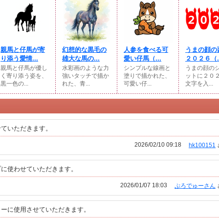
親馬と仔馬が寄
幻想的な黒毛の
人参を食べる可
うまの顔の
り添う愛情...
雄大な馬の...
愛い仔馬（...
２０２６（..
親馬と仔馬が優し
水彩画のような力
シンプルな線画と
うまの顔の
く寄り添う姿を、
強いタッチで描か
塗りで描かれた、
ットに２０
黒一色の...
れた、青...
可愛い仔...
文字を入...
せていただきます。
2026/02/10 09:18
hk100151
プに使わせていただきます。
2026/01/07 18:03
ぷろでゅーさん
ターに使用させていただきます。