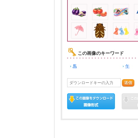
この画像のキーワード
馬
午
送信