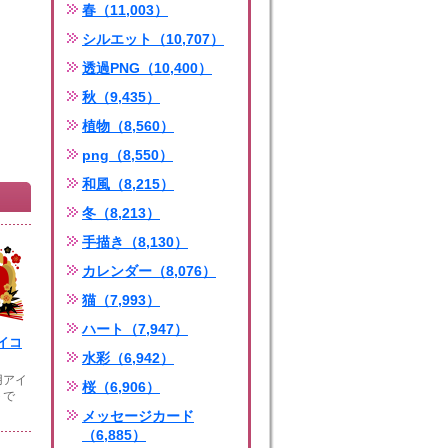
春（11,003）
シルエット（10,707）
透過PNG（10,400）
秋（9,435）
植物（8,560）
png（8,550）
和風（8,215）
冬（8,213）
手描き（8,130）
カレンダー（8,076）
猫（7,993）
ハート（7,947）
イコ
水彩（6,942）
用アイ
桜（6,906）
トで
メッセージカード
（6,885）