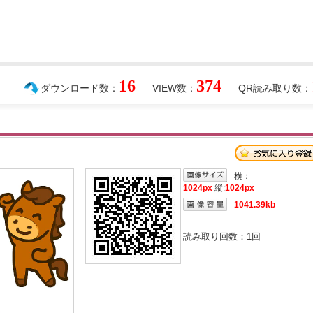
16
374
ダウンロード数：
VIEW数：
QR読み取り数：
横：
1024px
縦:
1024px
1041.39kb
読み取り回数：
1
回