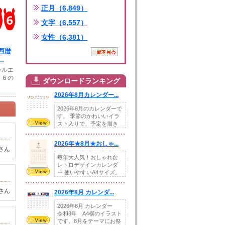
正月（6,849）
文字（6,557）
女性（6,381）
西暦
.
シルエ
２６の
ダウンロードランキング
2026年8月カレンダー...
2026年8月のカレンダーで
す。 季節のかわいいイラ
スト入りで、予定を描き
込めるスペ...
2026年★8月★おしゃ...
さん
毎年大人気！おしゃれな
レトロデザインカレンダ
ー 使いやすいA4サイズ。
illust...
さん
2026年8月 カレンダ...
2026年8月 カレンダー
令和8年 A4横のイラスト
です。8月をテーマにお祭