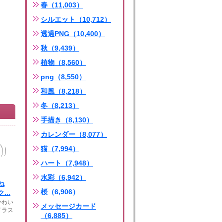
春（11,003）
シルエット（10,712）
透過PNG（10,400）
秋（9,439）
植物（8,560）
png（8,550）
和風（8,218）
冬（8,213）
手描き（8,130）
カレンダー（8,077）
猫（7,994）
ハート（7,948）
水彩（6,942）
ね
桜（6,906）
...
かわい
メッセージカード
イラス
（6,885）