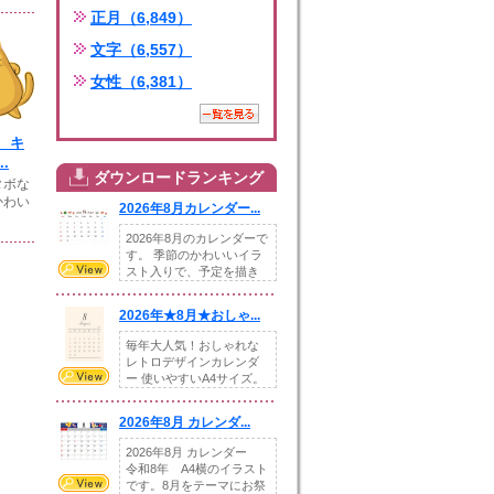
正月（6,849）
文字（6,557）
女性（6,381）
 キ
.
ダウンロードランキング
タボな
かわい
2026年8月カレンダー...
2026年8月のカレンダーで
す。 季節のかわいいイラ
スト入りで、予定を描き
込めるスペ...
2026年★8月★おしゃ...
毎年大人気！おしゃれな
レトロデザインカレンダ
ー 使いやすいA4サイズ。
illust...
2026年8月 カレンダ...
2026年8月 カレンダー
令和8年 A4横のイラスト
です。8月をテーマにお祭