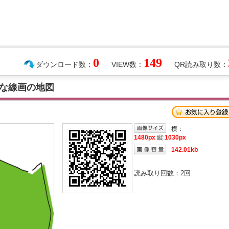
0
149
ダウンロード数：
VIEW数：
QR読み取り数：
な線画の地図
横：
1480px
縦:
1030px
142.01kb
読み取り回数：
2
回