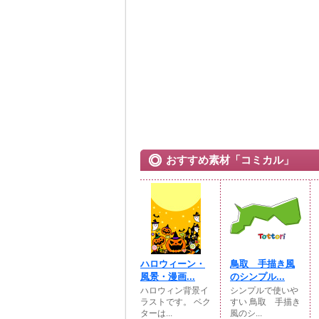
おすすめ素材「コミカル」
ハロウィーン・
鳥取 手描き風
風景・漫画...
のシンプル...
ハロウィン背景イ
シンプルで使いや
ラストです。 ベク
すい 鳥取 手描き
ターは...
風のシ...