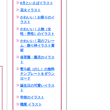
6月といえばイラスト
花火イラスト
かわいい！お祭りのイ
ラスト
かわいい！人物（女
性・男性）のイラスト
かわいい！花のフレー
ム・飾り枠イラスト素
材
保育園・園児のイラス
ト
熨斗紙（のし）の無料
テンプレートをダウン
ロード
誕生日の可愛いイラス
ト
学校のイラスト
職業 イラスト