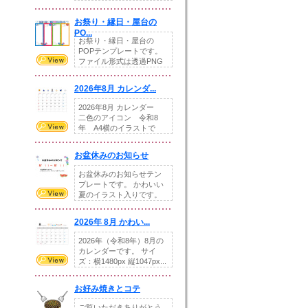
りの提...
お祭り・縁日・屋台の
PO...
お祭り・縁日・屋台の
POPテンプレートです。
ファイル形式は透過PNG
です。---太め...
2026年8月 カレンダ...
2026年8月 カレンダー
二色のアイコン 令和8
年 A4横のイラストで
す。8月をテ...
お盆休みのお知らせ
お盆休みのお知らせテン
プレートです。 かわいい
夏のイラスト入りです。
休業日の日付けを...
2026年 8月 かわい...
2026年（令和8年）8月の
カレンダーです。 サイ
ズ：横1480px 縦1047px...
お好み焼きとコテ
ご覧いただきありがとう