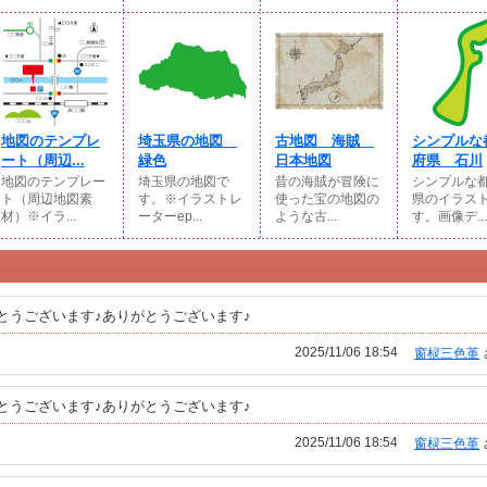
地図のテンプレ
埼玉県の地図
古地図 海賊
シンプルな
ート（周辺...
緑色
日本地図
府県 石川
地図のテンプレー
埼玉県の地図で
昔の海賊が冒険に
シンプルな
ト（周辺地図素
す。※イラストレ
使った宝の地図の
県のイラス
材）※イラ...
ーターep...
ような古...
す。画像デ...
とうございます♪ありがとうございます♪
2025/11/06 18:54
窗棂三色堇
とうございます♪ありがとうございます♪
2025/11/06 18:54
窗棂三色堇