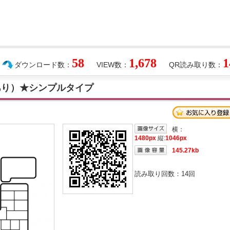
58
1,678
1
ダウンロード数：
VIEW数：
QR読み取り数：
あり）★シンプルタイプ
横：
1480px
縦:
1046px
145.27kb
読み取り回数：
14
回