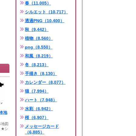
春（11,005）
シルエット（10,717）
透過PNG（10,400）
秋（9,442）
植物（8,560）
png（8,550）
和風（8,219）
冬（8,213）
手描き（8,130）
カレンダー（8,077）
猫（7,994）
ハート（7,948）
水彩（6,942）
日本地
桜（6,907）
本地図
メッセージカード
）★シ
（6,885）