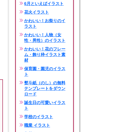
6月といえばイラスト
花火イラスト
かわいい！お祭りのイ
ラスト
かわいい！人物（女
性・男性）のイラスト
かわいい！花のフレー
ム・飾り枠イラスト素
材
保育園・園児のイラス
ト
熨斗紙（のし）の無料
テンプレートをダウン
ロード
誕生日の可愛いイラス
ト
学校のイラスト
職業 イラスト