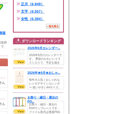
正月（6,849）
文字（6,557）
女性（6,384）
都道
ダウンロードランキング
都道府
トで
2026年8月カレンダー...
2026年8月のカレンダーで
す。 季節のかわいいイラ
スト入りで、予定を描き
込めるスペ...
2026年★8月★おしゃ...
毎年大人気！おしゃれな
さん
レトロデザインカレンダ
ー 使いやすいA4サイズ。
illust...
お祭り・縁日・屋台の
PO...
さん
お祭り・縁日・屋台の
POPテンプレートです。
ファイル形式は透過PNG