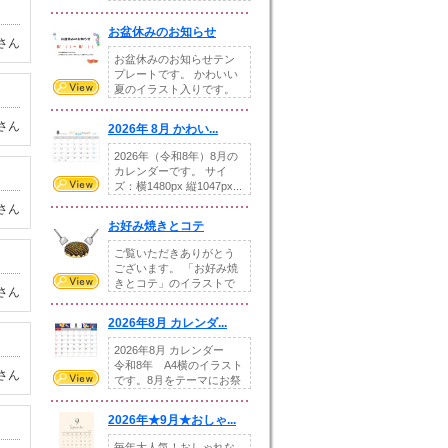
です。---太め...
お盆休みのお知らせ
さん
お盆休みのお知らせテン
プレートです。 かわいい
夏のイラスト入りです。
休業日の日付けを...
さん
2026年 8月 かわい...
2026年（令和8年）8月の
カレンダーです。 サイ
ズ：横1480px 縦1047px...
さん
お好み焼きとコテ
ご覧いただきありがとう
ございます。 「お好み焼
きとコテ」のイラストで
さん
す。 ホームペー...
2026年8月 カレンダ...
2026年8月 カレンダー
令和8年 A4横のイラスト
さん
です。8月をテーマにお祭
りの提...
2026年★9月★おしゃ...
毎年大人気！おしゃれな