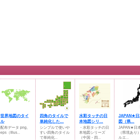
世界地図のタイ
四角のタイルで
水彩タッチの日
JAPAN★
ル
単純化した...
本地図シリ...
図（県...
配布データ png,
シンプルで使いや
・水彩タッチの日
JAPAN★日
eps（Illus...
すい四角のタイル
本地図シリーズ
（県境あり
で単純化...
（中国・四...
ルエ...