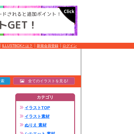
ILLUSTBOXとは？
新規会員登録
ログイン
全てのイラストを見る!
カテゴリ
イラストTOP
イラスト素材
ぬりえ 素材
シルエット 素材