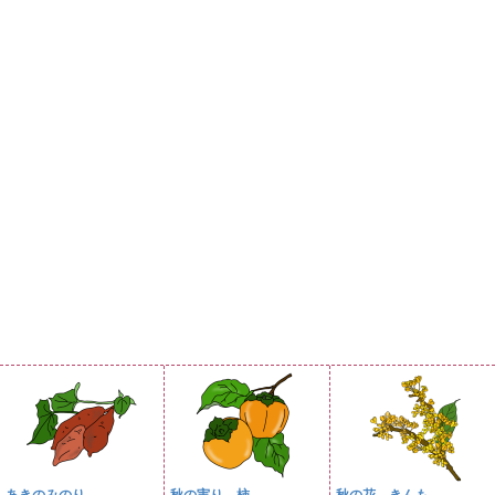
あきのみのり ...
秋の実り 柿
秋の花 きんも...