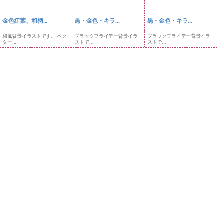
金色紅葉、和柄...
黒・金色・キラ...
黒・金色・キラ...
和風背景イラストです。 ベク
ブラックフライデー背景イラ
ブラックフライデー背景イラ
ター...
ストで...
ストで...