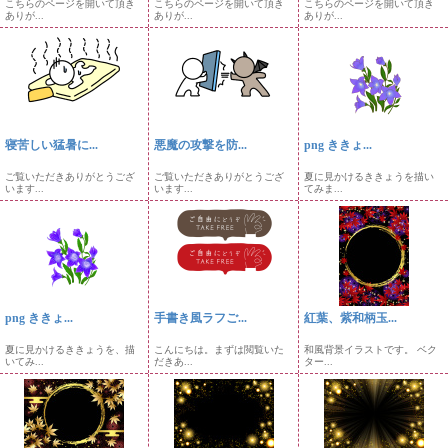
こちらのページを開いて頂き
こちらのページを開いて頂き
こちらのページを開いて頂き
ありが...
ありが...
ありが...
寝苦しい猛暑に...
悪魔の攻撃を防...
png ききょ...
ご覧いただきありがとうござ
ご覧いただきありがとうござ
夏に見かけるききょうを描い
います...
います...
てみま...
png ききょ...
手書き風ラフご...
紅葉、紫和柄玉...
夏に見かけるききょうを、描
こんにちは。まずは閲覧いた
和風背景イラストです。 ベク
いてみ...
だきあ...
ター...