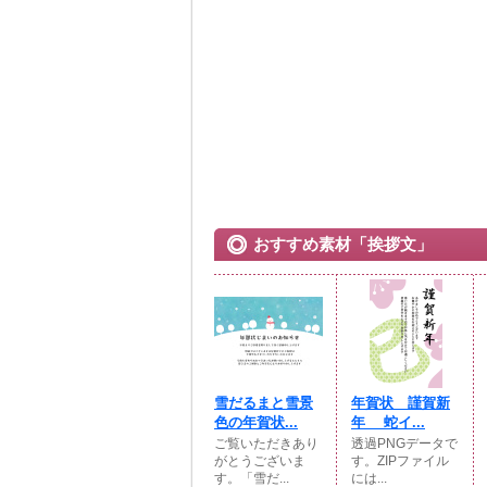
おすすめ素材「挨拶文」
雪だるまと雪景
年賀状 謹賀新
色の年賀状...
年 蛇イ...
ご覧いただきあり
透過PNGデータで
がとうございま
す。ZIPファイル
す。「雪だ...
には...