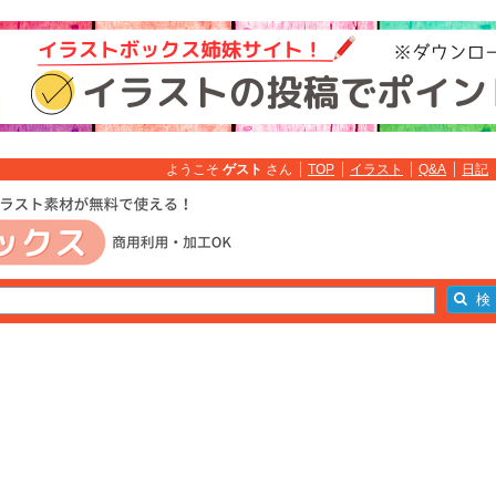
ようこそ
ゲスト
さん
TOP
イラスト
Q&A
日記