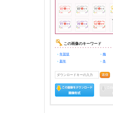
この画像のキーワード
年賀状
梅
新年
冬
送信