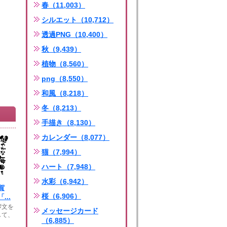
春（11,003）
シルエット（10,712）
透過PNG（10,400）
秋（9,439）
植物（8,560）
png（8,550）
和風（8,218）
冬（8,213）
手描き（8,130）
カレンダー（8,077）
猫（7,994）
ハート（7,948）
水彩（6,942）
賀
桜（6,906）
...
拶文を
メッセージカード
して、
（6,885）