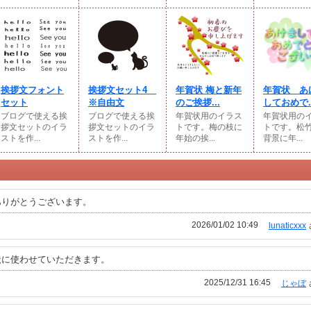
挨拶文フォント
挨拶文セット4
年賀状 梅と新年
年賀状 あ
セット
※自由文
のご挨拶...
しておめで..
ブログで使える挨
ブログで使える挨
年賀状用のイラス
年賀状用の
拶文セットのイラ
拶文セットのイラ
トです。梅の枝に
トです。松
ストを作...
ストを作...
年始の挨...
背景に年...
ありがとうございます。
2026/01/02 10:49
lunaticxxx
状に使わせていただきます。
2025/12/31 16:45
じゃぼ