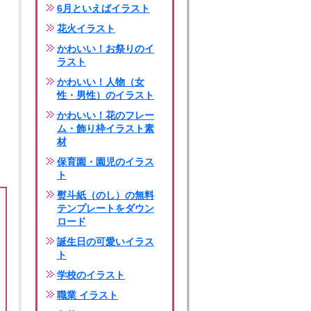
6月といえばイラスト
花火イラスト
かわいい！お祭りのイ
ラスト
かわいい！人物（女
性・男性）のイラスト
かわいい！花のフレー
ム・飾り枠イラスト素
材
保育園・園児のイラス
ト
熨斗紙（のし）の無料
テンプレートをダウン
ロード
誕生日の可愛いイラス
ト
学校のイラスト
職業 イラスト