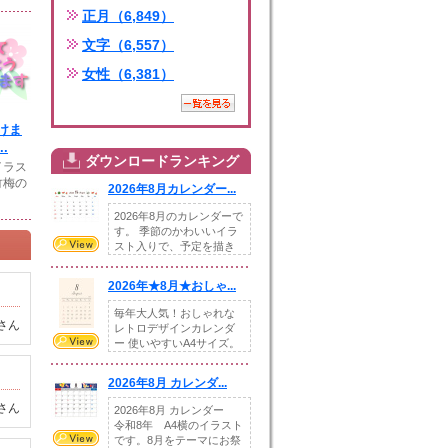
正月（6,849）
文字（6,557）
女性（6,381）
けま
.
ダウンロードランキング
イラス
竹梅の
2026年8月カレンダー...
2026年8月のカレンダーで
す。 季節のかわいいイラ
スト入りで、予定を描き
込めるスペ...
2026年★8月★おしゃ...
毎年大人気！おしゃれな
さん
レトロデザインカレンダ
ー 使いやすいA4サイズ。
illust...
2026年8月 カレンダ...
さん
2026年8月 カレンダー
令和8年 A4横のイラスト
です。8月をテーマにお祭