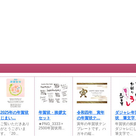
2025年の年賀状
年賀状・挨拶文
令和四年 寅年
ダジャレ年
じまい...
セット
の年賀状テ...
状 筆文字「
ご覧いただきあり
★PNG_3333 ×
寅年の年賀状テン
年賀状の挨
2500年賀状用...
がとうございま
プレートです。ハ
ダジャレに
す。「20...
ガキの縦...
筆文字で...