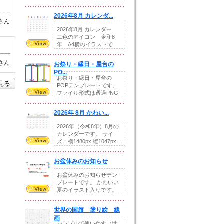
りの提...
2026年8月 カレンダ...
さん
2026年8月 カレンダー
二色のアイコン 令和8
年 A4横のイラストで
す。8月をテ...
さん
お祭り・縁日・屋台の
PO...
お祭り・縁日・屋台の
を見る
POPテンプレートです。
ファイル形式は透過PNG
です。---太め...
2026年 8月 かわい...
2026年（令和8年）8月の
カレンダーです。 サイ
ズ：横1480px 縦1047px...
お盆休みのお知らせ
お盆休みのお知らせテン
プレートです。 かわいい
夏のイラスト入りです。
休業日の日付けを...
世界の国旗 塗り絵 線
画
シンプルで使いやすい世