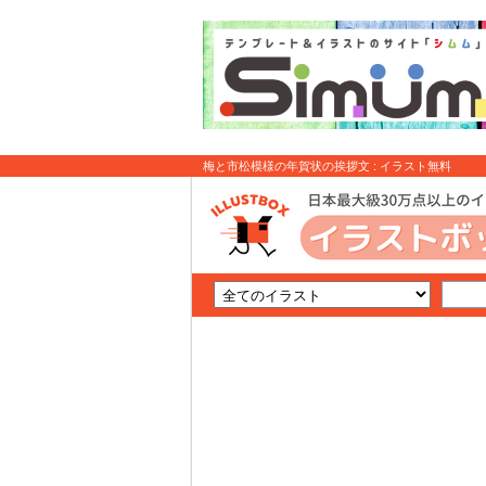
梅と市松模様の年賀状の挨拶文 : イラスト無料