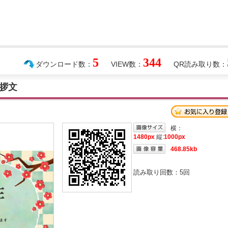
5
344
ダウンロード数：
VIEW数：
QR読み取り数：
拶文
横：
1480px
縦:
1000px
468.85kb
読み取り回数：
5
回