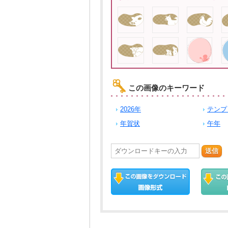
この画像のキーワード
2026年
テンプ
年賀状
午年
送信