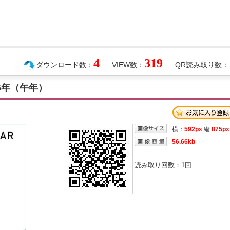
4
319
ダウンロード数：
VIEW数：
QR読み取り数：
6年（午年）
横：
592px
縦:
875px
56.66kb
読み取り回数：
1
回