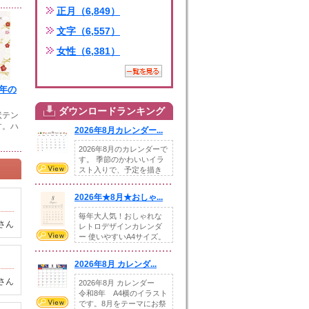
正月（6,849）
文字（6,557）
女性（6,381）
午年の
ダウンロードランキング
状テン
す。ハ
2026年8月カレンダー...
2026年8月のカレンダーで
す。 季節のかわいいイラ
スト入りで、予定を描き
込めるスペ...
2026年★8月★おしゃ...
毎年大人気！おしゃれな
さん
レトロデザインカレンダ
ー 使いやすいA4サイズ。
illust...
2026年8月 カレンダ...
さん
2026年8月 カレンダー
令和8年 A4横のイラスト
です。8月をテーマにお祭