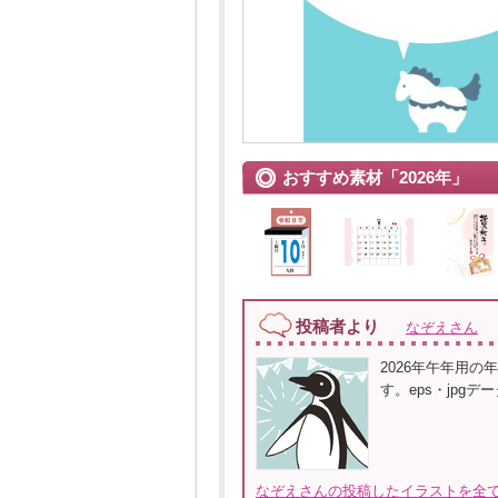
おすすめ素材「2026年」
投稿者より
なぞえさん
2026年午年用の
す。eps・jpg
なぞえさんの投稿したイラストを全て見