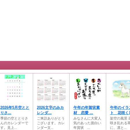
2026年5月空とと
2026文字のみカ
午年の年賀状素
午年のイラ
りさ...
レンダ...
材 恋愛 ...
ト 花咲く草
季節の空ととりさ
ご来訪ありがとう
みなさんに大変人
架空の風景 
んのカレンダーで
ございます。カレ
気のあった面白い
咲き乱れる
す。見上...
ンダー文...
年賀状 ...
に、凛と...