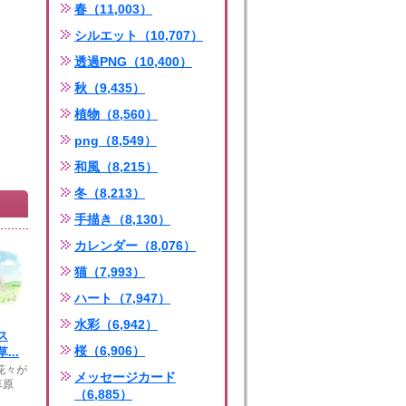
春（11,003）
シルエット（10,707）
透過PNG（10,400）
秋（9,435）
植物（8,560）
png（8,549）
和風（8,215）
冬（8,213）
手描き（8,130）
カレンダー（8,076）
猫（7,993）
ハート（7,947）
水彩（6,942）
ス
桜（6,906）
...
花々が
メッセージカード
草原
（6,885）