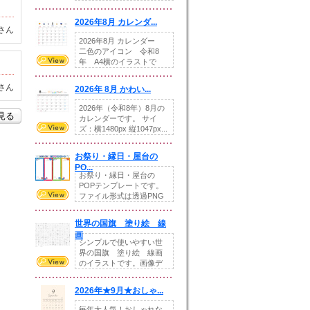
りの提...
2026年8月 カレンダ...
さん
2026年8月 カレンダー
二色のアイコン 令和8
年 A4横のイラストで
す。8月をテ...
さん
2026年 8月 かわい...
2026年（令和8年）8月の
を見る
カレンダーです。 サイ
ズ：横1480px 縦1047px...
お祭り・縁日・屋台の
PO...
お祭り・縁日・屋台の
POPテンプレートです。
ファイル形式は透過PNG
です。---太め...
世界の国旗 塗り絵 線
画
シンプルで使いやすい世
界の国旗 塗り絵 線画
のイラストです。画像デ
ータとEPSデータ...
2026年★9月★おしゃ...
毎年大人気！おしゃれな