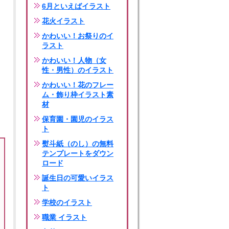
6月といえばイラスト
花火イラスト
かわいい！お祭りのイ
ラスト
かわいい！人物（女
性・男性）のイラスト
かわいい！花のフレー
ム・飾り枠イラスト素
材
保育園・園児のイラス
ト
熨斗紙（のし）の無料
テンプレートをダウン
ロード
誕生日の可愛いイラス
ト
学校のイラスト
職業 イラスト