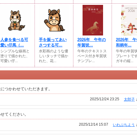
人参を食べる可
手を振ってあい
2026年 午年の
2026年 
愛い仔馬（...
さつする可...
年賀状...
和柄年...
シンプルな線画と
水彩画のような優
午年のテキストス
午年の年賀
塗りで描かれた、
しいタッチで描か
ペース付き年賀状
プレートで
可愛い仔...
れた、花...
テンプレ...
ガキの縦...
状につかわせていただきます。
2025/12/24 23:25
太郎子
わせてください。
2025/12/14 15:07
いわぶちよう