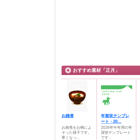
おすすめ素材「正月」
お雑煮
年賀状テンプレ
ート・20...
お雑煮をお椀によ
2026年午年用の年
そった様子です。
賀状テンプレート
寒くなっ...
です...