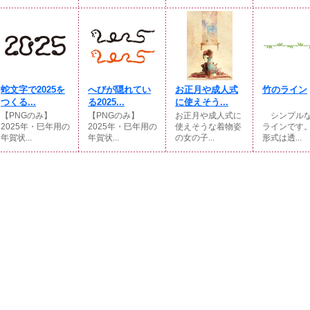
蛇文字で2025を
へびが隠れてい
お正月や成人式
竹のライン
つくる...
る2025...
に使えそう...
【PNGのみ】
【PNGのみ】
お正月や成人式に
シンプルな
2025年・巳年用の
2025年・巳年用の
使えそうな着物姿
ラインです
年賀状...
年賀状...
の女の子...
形式は透...