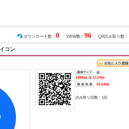
0
96
ダウンロード数：
VIEW数：
QR読み取り数：
イコン
横：
1480px
縦:
1110px
55.64kb
読み取り回数：
1
回