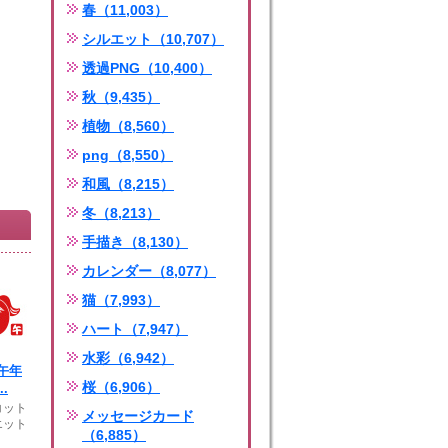
春（11,003）
シルエット（10,707）
透過PNG（10,400）
秋（9,435）
植物（8,560）
png（8,550）
和風（8,215）
冬（8,213）
手描き（8,130）
カレンダー（8,077）
猫（7,993）
ハート（7,947）
水彩（6,942）
午年
桜（6,906）
.
コット
メッセージカード
エット
（6,885）