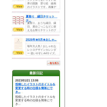
界の国旗 塗り絵 線画
のイラストです。画像デ
ータとEPSデータ...
夏祭り 縁日チケット
テ...
夏祭り、おうち縁日、縁
日、屋台ごっこなどに使
えるお祭りチケットのフ
ォーマットです。Z...
2026年★9月★おしゃ...
毎年大人気！おしゃれな
レトロデザインカレンダ
ー 使いやすいA4サイズ。
illust...
最新日記
2023/01/21 13:06
投稿したイラストのタイトルを
変更する時の仕様を簡単にで
き...
投稿したイラストのタイトルを
変更する時の仕様を簡単にで
き...