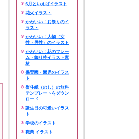
6月といえばイラスト
花火イラスト
かわいい！お祭りのイ
ラスト
かわいい！人物（女
性・男性）のイラスト
かわいい！花のフレー
ム・飾り枠イラスト素
材
保育園・園児のイラス
ト
熨斗紙（のし）の無料
テンプレートをダウン
ロード
誕生日の可愛いイラス
ト
学校のイラスト
職業 イラスト