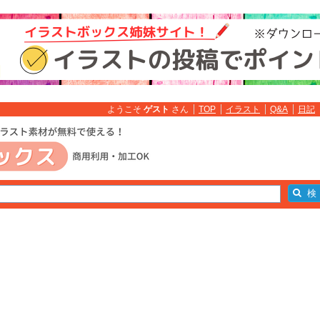
ようこそ
ゲスト
さん
TOP
イラスト
Q&A
日記