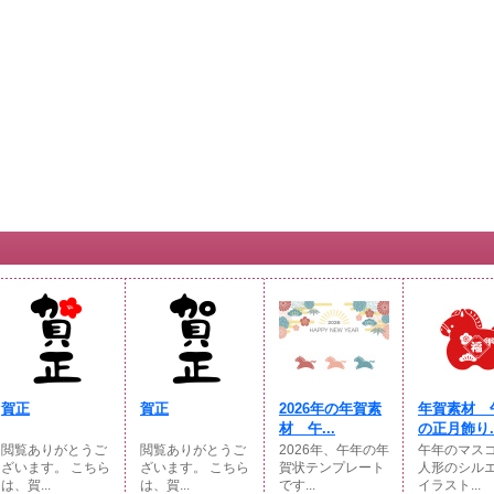
賀正
賀正
2026年の年賀素
年賀素材 
材 午...
の正月飾り..
閲覧ありがとうご
閲覧ありがとうご
2026年、午年の年
午年のマス
ざいます。 こちら
ざいます。 こちら
賀状テンプレート
人形のシル
は、賀...
は、賀...
です...
イラスト...