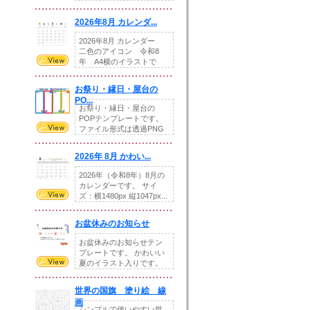
りの提...
2026年8月 カレンダ...
2026年8月 カレンダー
二色のアイコン 令和8
年 A4横のイラストで
す。8月をテ...
お祭り・縁日・屋台の
PO...
お祭り・縁日・屋台の
POPテンプレートです。
ファイル形式は透過PNG
です。---太め...
2026年 8月 かわい...
2026年（令和8年）8月の
カレンダーです。 サイ
ズ：横1480px 縦1047px...
お盆休みのお知らせ
お盆休みのお知らせテン
プレートです。 かわいい
夏のイラスト入りです。
休業日の日付けを...
世界の国旗 塗り絵 線
画
シンプルで使いやすい世