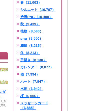
春（11,003）
シルエット（10,707）
透過PNG（10,400）
秋（9,439）
植物（8,560）
png（8,550）
和風（8,215）
冬（8,213）
手描き（8,130）
カレンダー（8,077）
猫（7,994）
ハート（7,947）
水彩（6,942）
シダ
桜（6,906）
.
した松
メッセージカード
使用し
（6,885）