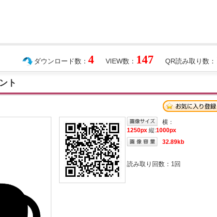
4
147
ダウンロード数：
VIEW数：
QR読み取り数：
ント
横：
1250px
縦:
1000px
32.89kb
読み取り回数：
1
回