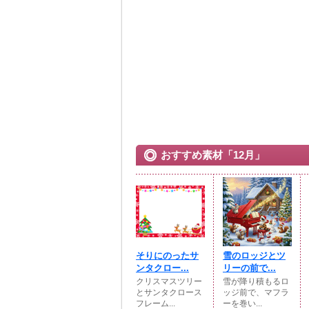
おすすめ素材「12月」
そりにのったサ
雪のロッジとツ
ンタクロー...
リーの前で...
クリスマスツリー
雪が降り積もるロ
とサンタクロース
ッジ前で、マフラ
フレーム...
ーを巻い...