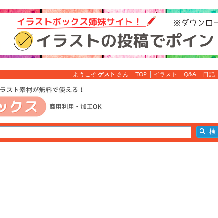
ようこそ
ゲスト
さん
TOP
イラスト
Q&A
日記