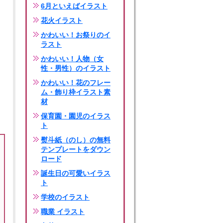
6月といえばイラスト
花火イラスト
かわいい！お祭りのイ
ラスト
かわいい！人物（女
性・男性）のイラスト
かわいい！花のフレー
ム・飾り枠イラスト素
材
保育園・園児のイラス
ト
熨斗紙（のし）の無料
テンプレートをダウン
ロード
誕生日の可愛いイラス
ト
学校のイラスト
職業 イラスト