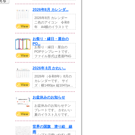
を見る
りの提...
2026年8月 カレンダ...
2026年8月 カレンダー
二色のアイコン 令和8
年 A4横のイラストで
す。8月をテ...
お祭り・縁日・屋台の
PO...
お祭り・縁日・屋台の
POPテンプレートです。
ファイル形式は透過PNG
です。---太め...
2026年 8月 かわい...
2026年（令和8年）8月の
カレンダーです。 サイ
ズ：横1480px 縦1047px...
お盆休みのお知らせ
お盆休みのお知らせテン
プレートです。 かわいい
夏のイラスト入りです。
休業日の日付けを...
世界の国旗 塗り絵 線
画
シンプルで使いやすい世