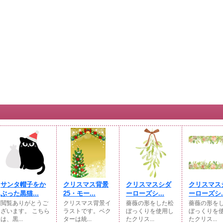
サンタ帽子をか
クリスマス背景
クリスマスシダ
クリスマス
ぶった黒猫...
25・モー...
ーローズシ...
ーローズシ..
閲覧ありがとうご
クリスマス背景イ
薔薇の形をした松
薔薇の形を
ざいます。 こちら
ラストです。ベク
ぼっくりを使用し
ぼっくりを
は、黒...
ターは統...
たクリス...
たクリス...