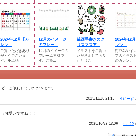
2024年12月【カ
12月のイメージ
線画手書きのク
2024年12
レン...
のフレー...
リスマスア...
レン...
ご覧いただきあり
12月のイメージの
イラストをご覧い
街並みやイ
がとうございま
フレーム素材で
ただきましてあり
アのイラス
す。◆単品...
す。ご覧...
がとうご...
のカレン...
ンダーに使わせていただきます。
2025/11/16 21:13
うにーず
ても可愛いですね！！
2025/10/28 13:06
akie22