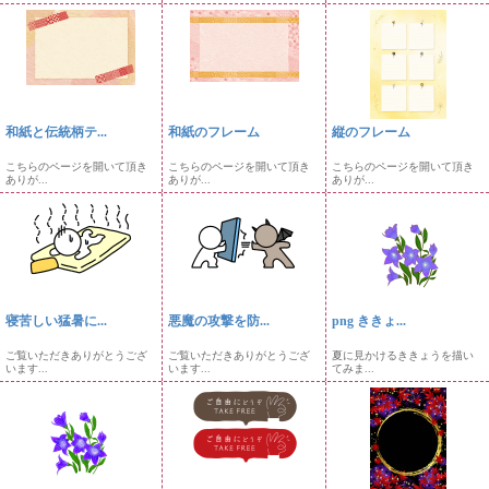
和紙と伝統柄テ...
和紙のフレーム
縦のフレーム
こちらのページを開いて頂き
こちらのページを開いて頂き
こちらのページを開いて頂き
ありが...
ありが...
ありが...
寝苦しい猛暑に...
悪魔の攻撃を防...
png ききょ...
ご覧いただきありがとうござ
ご覧いただきありがとうござ
夏に見かけるききょうを描い
います...
います...
てみま...