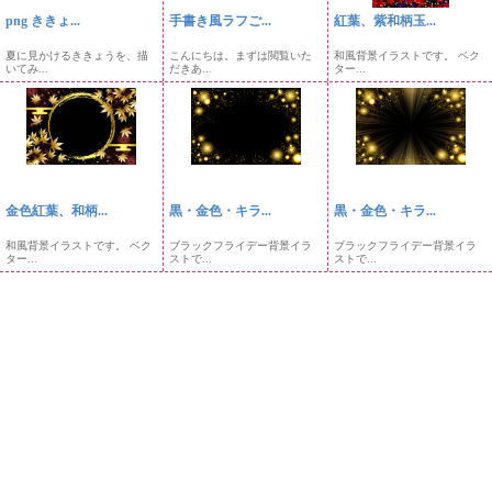
png ききょ...
手書き風ラフご...
紅葉、紫和柄玉...
夏に見かけるききょうを、描
こんにちは。まずは閲覧いた
和風背景イラストです。 ベク
いてみ...
だきあ...
ター...
金色紅葉、和柄...
黒・金色・キラ...
黒・金色・キラ...
和風背景イラストです。 ベク
ブラックフライデー背景イラ
ブラックフライデー背景イラ
ター...
ストで...
ストで...