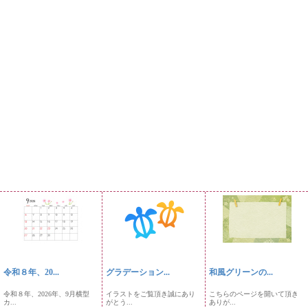
令和８年、20...
グラデーション...
和風グリーンの...
令和８年、2026年、9月横型
イラストをご覧頂き誠にあり
こちらのページを開いて頂き
カ...
がとう...
ありが...