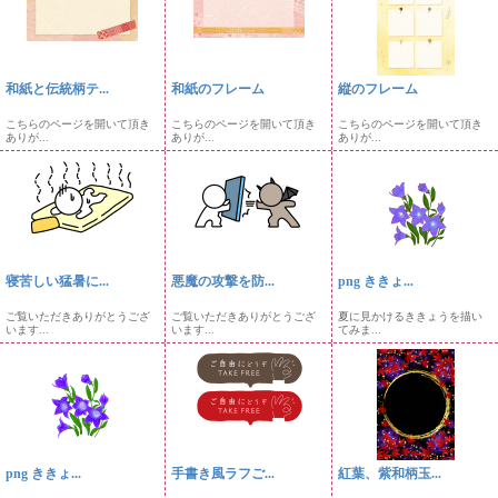
和紙と伝統柄テ...
和紙のフレーム
縦のフレーム
こちらのページを開いて頂き
こちらのページを開いて頂き
こちらのページを開いて頂き
ありが...
ありが...
ありが...
寝苦しい猛暑に...
悪魔の攻撃を防...
png ききょ...
ご覧いただきありがとうござ
ご覧いただきありがとうござ
夏に見かけるききょうを描い
います...
います...
てみま...
png ききょ...
手書き風ラフご...
紅葉、紫和柄玉...