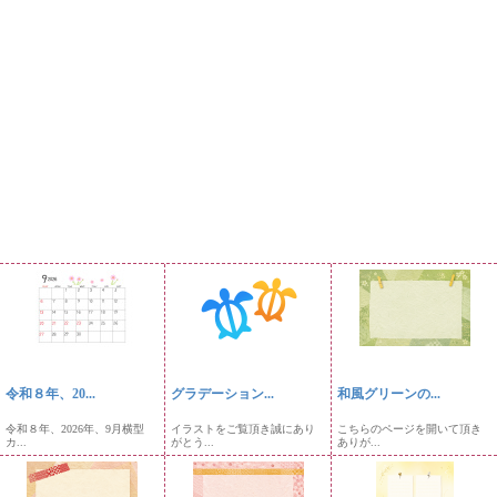
令和８年、20...
グラデーション...
和風グリーンの...
令和８年、2026年、9月横型
イラストをご覧頂き誠にあり
こちらのページを開いて頂き
カ...
がとう...
ありが...