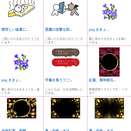
寝苦しい猛暑に...
悪魔の攻撃を防...
png ききょ...
ご覧いただきありがとうござ
ご覧いただきありがとうござ
夏に見かけるききょうを描い
います...
います...
てみま...
png ききょ...
手書き風ラフご...
紅葉、紫和柄玉...
夏に見かけるききょうを、描
こんにちは。まずは閲覧いた
和風背景イラストです。 ベク
いてみ...
だきあ...
ター...
金色紅葉、和柄...
黒・金色・キラ...
黒・金色・キラ...