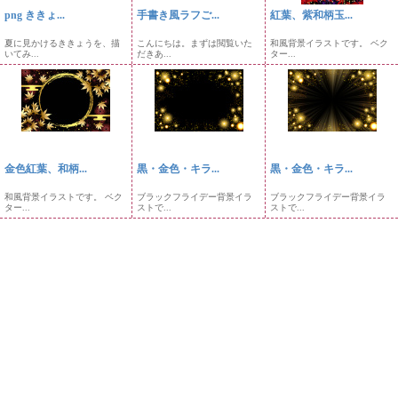
png ききょ...
手書き風ラフご...
紅葉、紫和柄玉...
夏に見かけるききょうを、描
こんにちは。まずは閲覧いた
和風背景イラストです。 ベク
いてみ...
だきあ...
ター...
金色紅葉、和柄...
黒・金色・キラ...
黒・金色・キラ...
和風背景イラストです。 ベク
ブラックフライデー背景イラ
ブラックフライデー背景イラ
ター...
ストで...
ストで...