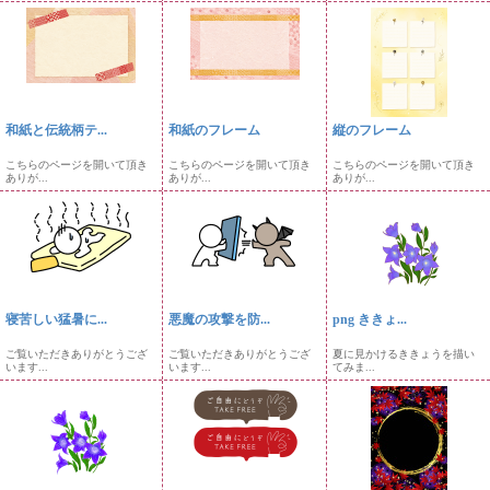
和紙と伝統柄テ...
和紙のフレーム
縦のフレーム
こちらのページを開いて頂き
こちらのページを開いて頂き
こちらのページを開いて頂き
ありが...
ありが...
ありが...
寝苦しい猛暑に...
悪魔の攻撃を防...
png ききょ...
ご覧いただきありがとうござ
ご覧いただきありがとうござ
夏に見かけるききょうを描い
います...
います...
てみま...