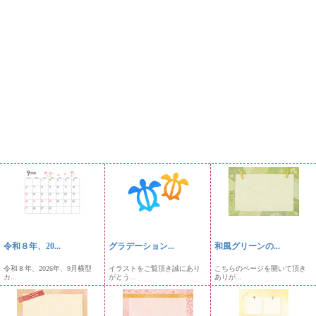
令和８年、20...
グラデーション...
和風グリーンの...
令和８年、2026年、9月横型
イラストをご覧頂き誠にあり
こちらのページを開いて頂き
カ...
がとう...
ありが...