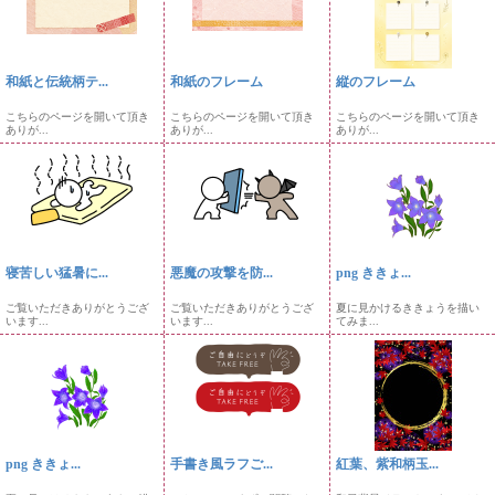
和紙と伝統柄テ...
和紙のフレーム
縦のフレーム
こちらのページを開いて頂き
こちらのページを開いて頂き
こちらのページを開いて頂き
ありが...
ありが...
ありが...
寝苦しい猛暑に...
悪魔の攻撃を防...
png ききょ...
ご覧いただきありがとうござ
ご覧いただきありがとうござ
夏に見かけるききょうを描い
います...
います...
てみま...
png ききょ...
手書き風ラフご...
紅葉、紫和柄玉...