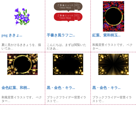
png ききょ...
手書き風ラフご...
紅葉、紫和柄玉...
夏に見かけるききょうを、描
こんにちは。まずは閲覧いた
和風背景イラストです。 ベク
いてみ...
だきあ...
ター...
金色紅葉、和柄...
黒・金色・キラ...
黒・金色・キラ...
和風背景イラストです。 ベク
ブラックフライデー背景イラ
ブラックフライデー背景イラ
ター...
ストで...
ストで...