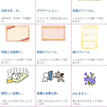
令和８年、20...
グラデーション...
和風グリーンの...
令和８年、2026年、9月横型
イラストをご覧頂き誠にあり
こちらのページを開いて頂き
カ...
がとう...
ありが...
和紙と伝統柄テ...
和紙のフレーム
縦のフレーム
こちらのページを開いて頂き
こちらのページを開いて頂き
こちらのページを開いて頂き
ありが...
ありが...
ありが...
寝苦しい猛暑に...
悪魔の攻撃を防...
png ききょ...
ご覧いただきありがとうござ
ご覧いただきありがとうござ
夏に見かけるききょうを描い
います...
います...
てみま...