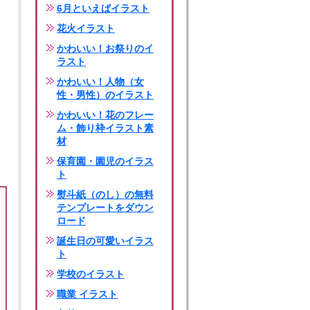
6月といえばイラスト
花火イラスト
かわいい！お祭りのイ
ラスト
かわいい！人物（女
性・男性）のイラスト
かわいい！花のフレー
ム・飾り枠イラスト素
材
保育園・園児のイラス
ト
熨斗紙（のし）の無料
テンプレートをダウン
ロード
誕生日の可愛いイラス
ト
学校のイラスト
職業 イラスト