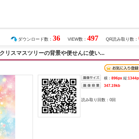
36
497
ダウンロード数：
VIEW数：
QR読み取り数：
クリスマスツリーの背景や便せんに使い...
横：
896px
縦:
1344p
347.19kb
読み取り回数：
0
回