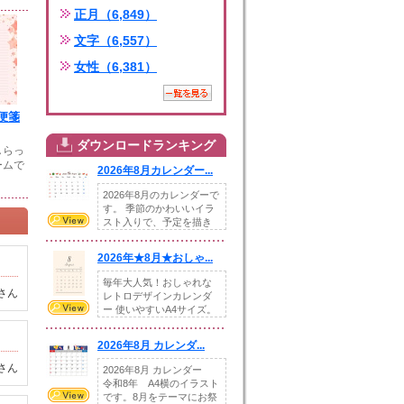
正月（6,849）
文字（6,557）
女性（6,381）
便箋
ダウンロードランキング
しらっ
ームで
2026年8月カレンダー...
2026年8月のカレンダーで
す。 季節のかわいいイラ
スト入りで、予定を描き
込めるスペ...
2026年★8月★おしゃ...
毎年大人気！おしゃれな
さん
レトロデザインカレンダ
ー 使いやすいA4サイズ。
illust...
2026年8月 カレンダ...
さん
2026年8月 カレンダー
令和8年 A4横のイラスト
です。8月をテーマにお祭