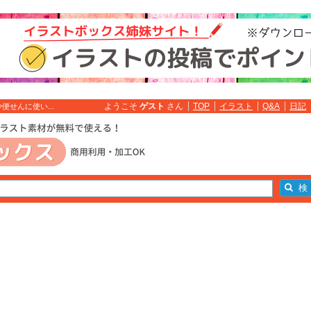
ようこそ
ゲスト
さん
TOP
イラスト
Q&A
日記
せんに使い...