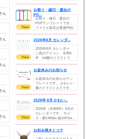
りの提...
お祭り・縁日・屋台の
さん
PO...
お祭り・縁日・屋台の
POPテンプレートです。
ファイル形式は透過PNG
です。---太め...
さん
2026年8月 カレンダ...
2026年8月 カレンダー
二色のアイコン 令和8
年 A4横のイラストで
す。8月をテ...
さん
お盆休みのお知らせ
お盆休みのお知らせテン
プレートです。 かわいい
夏のイラスト入りです。
さん
休業日の日付けを...
2026年 8月 かわい...
2026年（令和8年）8月の
カレンダーです。 サイ
さん
ズ：横1480px 縦1047px...
お好み焼きとコテ
ご覧いただきありがとう