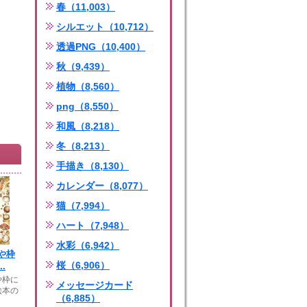
春（11,003）
シルエット（10,712）
透過PNG（10,400）
秋（9,439）
植物（8,560）
png（8,550）
和風（8,218）
冬（8,213）
手描き（8,130）
カレンダー（8,077）
猫（7,994）
ハート（7,948）
水彩（6,942）
や枠
桜（6,906）
.
や枠に
メッセージカード
絵本の
（6,885）