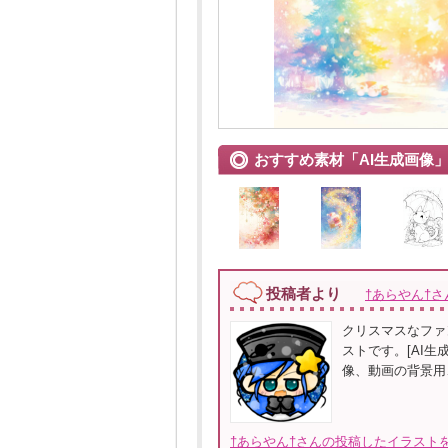
おすすめ素材「AI生成画像
投稿者より
†あらやん†さ
クリスマスなファ
ストです。[AI
像、動画の背景用
†あらやん†さんの投稿したイラストを