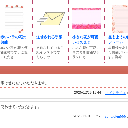
赤いバラの花の
送信される手紙
小さな花が可愛
星もようの
便箋
いそのまま...
フレーム
赤いバラの花の便
送信されている手
小さな花が可愛い
星模様をあ
箋素材です。ご覧
紙イラストです。
そのまま便箋やチ
た便箋フレ
いただき...
ちらしや...
ラシにも...
す。罫線...
行事で使わせていただきます。
2025/12/19 11:44
イイミライエ
。使わせていただきます。
2025/12/16 11:42
sunafukin555