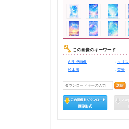
この画像のキーワード
AI生成画像
クリス
絵本風
背景
送信