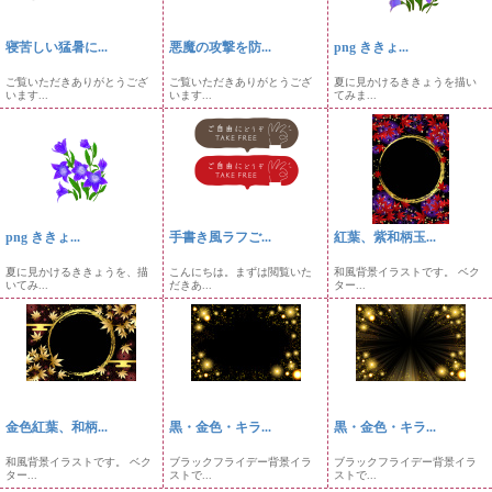
寝苦しい猛暑に...
悪魔の攻撃を防...
png ききょ...
ご覧いただきありがとうござ
ご覧いただきありがとうござ
夏に見かけるききょうを描い
います...
います...
てみま...
png ききょ...
手書き風ラフご...
紅葉、紫和柄玉...
夏に見かけるききょうを、描
こんにちは。まずは閲覧いた
和風背景イラストです。 ベク
いてみ...
だきあ...
ター...
金色紅葉、和柄...
黒・金色・キラ...
黒・金色・キラ...
和風背景イラストです。 ベク
ブラックフライデー背景イラ
ブラックフライデー背景イラ
ター...
ストで...
ストで...