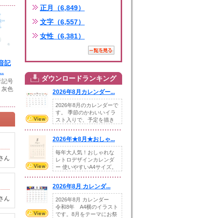
正月（6,849）
文字（6,557）
女性（6,381）
音記
.
ダウンロードランキング
音記号
 灰色
2026年8月カレンダー...
2026年8月のカレンダーで
す。 季節のかわいいイラ
スト入りで、予定を描き
込めるスペ...
2026年★8月★おしゃ...
毎年大人気！おしゃれな
さん
レトロデザインカレンダ
ー 使いやすいA4サイズ。
illust...
2026年8月 カレンダ...
さん
2026年8月 カレンダー
令和8年 A4横のイラスト
です。8月をテーマにお祭