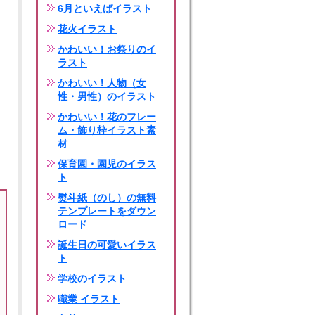
6月といえばイラスト
花火イラスト
かわいい！お祭りのイ
ラスト
かわいい！人物（女
性・男性）のイラスト
かわいい！花のフレー
ム・飾り枠イラスト素
材
保育園・園児のイラス
ト
熨斗紙（のし）の無料
テンプレートをダウン
ロード
誕生日の可愛いイラス
ト
学校のイラスト
職業 イラスト