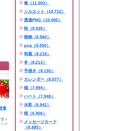
春（11,003）
シルエット（10,712）
透過PNG（10,400）
秋（9,439）
植物（8,560）
png（8,550）
和風（8,218）
冬（8,213）
手描き（8,130）
カレンダー（8,077）
猫（7,994）
ハート（7,948）
水彩（6,942）
背景
桜（6,906）
背景イ
メッセージカード
。ベク
（6,885）