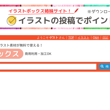
ようこそ
ゲスト
さん
TOP
イラスト
Q&A
日記