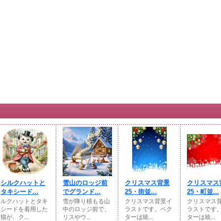
シルクハットと
雪山のロッジ前
クリスマス背景
クリスマス
タキシード...
でグランド...
25・街並...
25・町並...
ルクハットとタキ
雪が降り積もる山
クリスマス背景イ
クリスマス
シードを着用した
中のロッジ前で、
ラストです。ベク
ラストです
猫が、ク...
リスやウ...
ターは統...
ターは統...