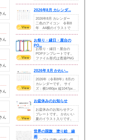
りの提...
2026年8月 カレンダ...
さん
2026年8月 カレンダー
二色のアイコン 令和8
年 A4横のイラストで
す。8月をテ...
さん
お祭り・縁日・屋台の
PO...
お祭り・縁日・屋台の
POPテンプレートです。
ファイル形式は透過PNG
です。---太め...
さん
2026年 8月 かわい...
2026年（令和8年）8月の
カレンダーです。 サイ
ズ：横1480px 縦1047px...
さん
お盆休みのお知らせ
お盆休みのお知らせテン
プレートです。 かわいい
さん
夏のイラスト入りです。
休業日の日付けを...
世界の国旗 塗り絵 線
画
シンプルで使いやすい世