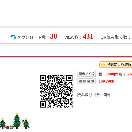
38
431
ダウンロード数：
VIEW数：
QR読み取り数：
横：
1480px
縦:
259p
109.79kb
読み取り回数：
3
回