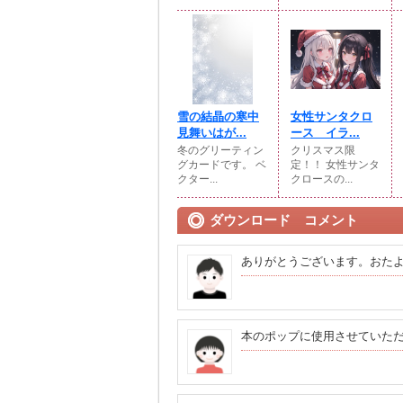
雪の結晶の寒中
女性サンタクロ
見舞いはが...
ース イラ...
冬のグリーティン
クリスマス限
グカードです。 ベ
定！！ 女性サンタ
クター...
クロースの...
ダウンロード コメント
ありがとうございます。おた
本のポップに使用させていた