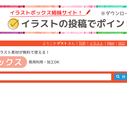
ようこそ
ゲスト
さん
TOP
イラスト
Q&A
日記