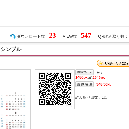
23
547
ダウンロード数：
VIEW数：
QR読み取り数：
 シンプル
横：
1480px
縦:
1046px
348.50kb
読み取り回数：
1
回