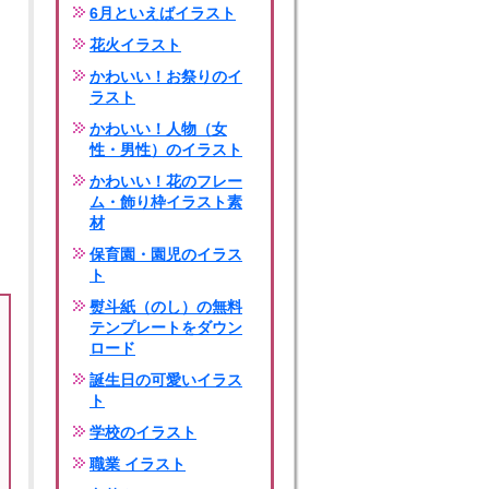
6月といえばイラスト
花火イラスト
かわいい！お祭りのイ
ラスト
かわいい！人物（女
性・男性）のイラスト
かわいい！花のフレー
ム・飾り枠イラスト素
材
保育園・園児のイラス
ト
熨斗紙（のし）の無料
テンプレートをダウン
ロード
誕生日の可愛いイラス
ト
学校のイラスト
職業 イラスト