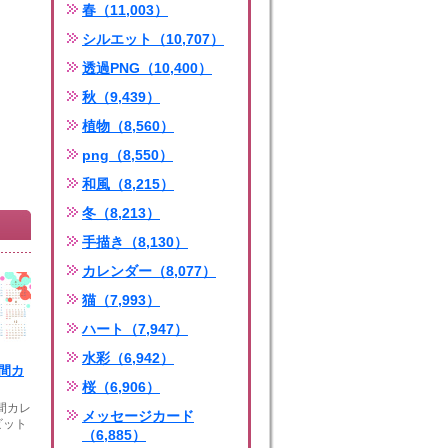
春（11,003）
シルエット（10,707）
透過PNG（10,400）
秋（9,439）
植物（8,560）
png（8,550）
和風（8,215）
冬（8,213）
手描き（8,130）
カレンダー（8,077）
猫（7,993）
ハート（7,947）
水彩（6,942）
年間カ
桜（6,906）
年間カレ
メッセージカード
ビット
（6,885）