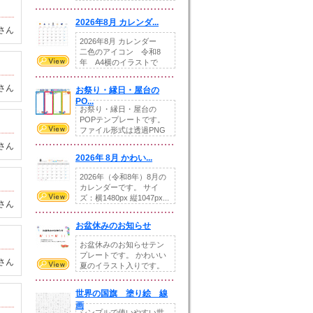
りの提...
2026年8月 カレンダ...
さん
2026年8月 カレンダー
二色のアイコン 令和8
年 A4横のイラストで
す。8月をテ...
さん
お祭り・縁日・屋台の
PO...
お祭り・縁日・屋台の
POPテンプレートです。
ファイル形式は透過PNG
です。---太め...
さん
2026年 8月 かわい...
2026年（令和8年）8月の
カレンダーです。 サイ
ズ：横1480px 縦1047px...
さん
お盆休みのお知らせ
お盆休みのお知らせテン
プレートです。 かわいい
さん
夏のイラスト入りです。
休業日の日付けを...
世界の国旗 塗り絵 線
画
シンプルで使いやすい世