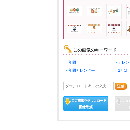
この画像のキーワード
年間
カレン
年間カレンダー
1月は
送信