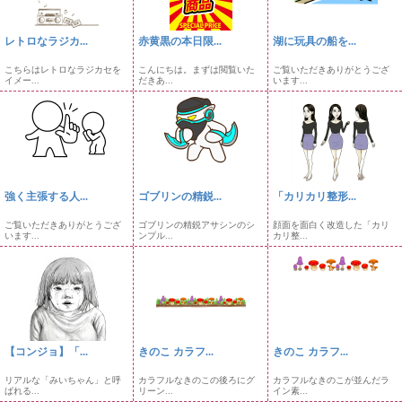
レトロなラジカ...
赤黄黒の本日限...
湖に玩具の船を...
こちらはレトロなラジカセを
こんにちは。まずは閲覧いた
ご覧いただきありがとうござ
イメー...
だきあ...
います...
強く主張する人...
ゴブリンの精鋭...
「カリカリ整形...
ご覧いただきありがとうござ
ゴブリンの精鋭アサシンのシ
顔面を面白く改造した「カリ
います...
ンプル...
カリ整...
【コンジョ】「...
きのこ カラフ...
きのこ カラフ...
リアルな「みいちゃん」と呼
カラフルなきのこの後ろにグ
カラフルなきのこが並んだラ
ばれる...
リーン...
イン素...