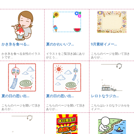
かき氷を食べる...
夏のかわいいフ...
9月素材イメー...
かき氷を食べる女性のイラス
イラストをご覧頂き誠にあり
こちらのページを開いて頂き
トです...
がとう...
ありが...
夏の日の思い出...
夏の日の思い出...
レロトなラジカ...
こちらのページを開いて頂き
こちらのページを開いて頂き
こちらはレトロなラジカセを
ありが...
ありが...
イメー...