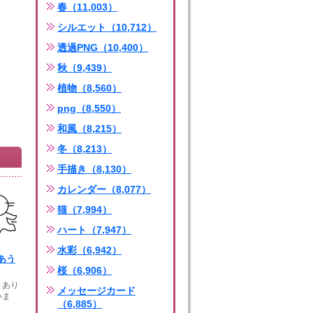
春（11,003）
シルエット（10,712）
透過PNG（10,400）
秋（9,439）
植物（8,560）
png（8,550）
和風（8,215）
冬（8,213）
手描き（8,130）
カレンダー（8,077）
猫（7,994）
ハート（7,947）
水彩（6,942）
あう
桜（6,906）
きあり
メッセージカード
いま
（6,885）