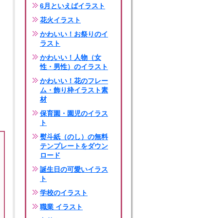
6月といえばイラスト
花火イラスト
かわいい！お祭りのイ
ラスト
かわいい！人物（女
性・男性）のイラスト
かわいい！花のフレー
ム・飾り枠イラスト素
材
保育園・園児のイラス
ト
熨斗紙（のし）の無料
テンプレートをダウン
ロード
誕生日の可愛いイラス
ト
学校のイラスト
職業 イラスト