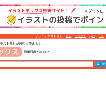
ようこそ
ゲスト
さん
TOP
イラスト
Q&A
日記