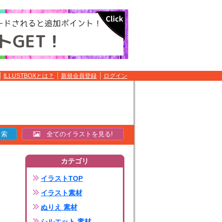
ILLUSTBOXとは？
新規会員登録
ログイン
全てのイラストを見る!
カテゴリ
イラストTOP
イラスト素材
ぬりえ 素材
シルエット 素材