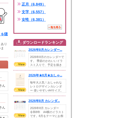
正月（6,849）
文字（6,557）
女性（6,381）
トを隠
ダウンロードランキング
きあり
いま
2026年8月カレンダー...
2026年8月のカレンダーで
す。 季節のかわいいイラ
スト入りで、予定を描き
込めるスペ...
2026年★8月★おしゃ...
.
毎年大人気！おしゃれな
さん
レトロデザインカレンダ
ー 使いやすいA4サイズ。
illust...
2026年8月 カレンダ...
さん
2026年8月 カレンダー
令和8年 A4横のイラスト
です。8月をテーマにお祭