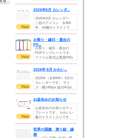
を見る
りの提...
2026年8月 カレンダ...
2026年8月 カレンダー
二色のアイコン 令和8
年 A4横のイラストで
す。8月をテ...
お祭り・縁日・屋台の
PO...
お祭り・縁日・屋台の
POPテンプレートです。
ファイル形式は透過PNG
です。---太め...
2026年 8月 かわい...
2026年（令和8年）8月の
カレンダーです。 サイ
ズ：横1480px 縦1047px...
お盆休みのお知らせ
お盆休みのお知らせテン
プレートです。 かわいい
夏のイラスト入りです。
休業日の日付けを...
世界の国旗 塗り絵 線
画
シンプルで使いやすい世