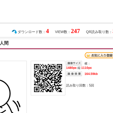
4
247
ダウンロード数：
VIEW数：
QR読み取り数：
人間
横：
1480px
縦:
1110px
164.59kb
読み取り回数：
5
回