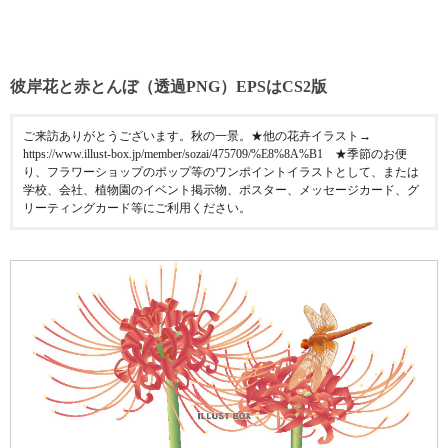
彼岸花と赤とんぼ（透過PNG）EPSはCS2版
ご来訪ありがとうございます。秋の一景。★他の花卉イラスト→
https://www.illust-box.jp/member/sozai/475709/%E8%8A%B1 ★季節のお便
り、フラワーショップのポップ等のワンポイントイラストとして、または
学校、会社、植物園のイベント掲示物、ポスター、メッセージカード、グ
リーティングカード等にご利用ください。