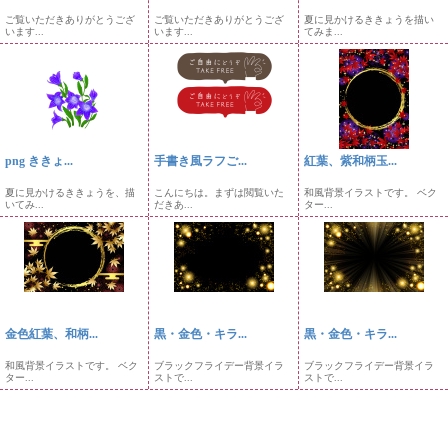
ご覧いただきありがとうござ
ご覧いただきありがとうござ
夏に見かけるききょうを描い
います...
います...
てみま...
png ききょ...
手書き風ラフご...
紅葉、紫和柄玉...
夏に見かけるききょうを、描
こんにちは。まずは閲覧いた
和風背景イラストです。 ベク
いてみ...
だきあ...
ター...
金色紅葉、和柄...
黒・金色・キラ...
黒・金色・キラ...
和風背景イラストです。 ベク
ブラックフライデー背景イラ
ブラックフライデー背景イラ
ター...
ストで...
ストで...