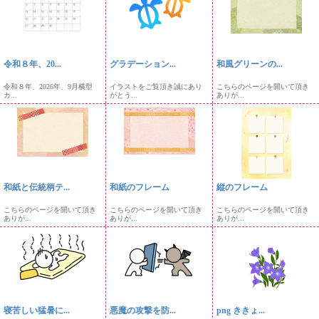
令和８年、20...
グラデーション...
和風グリーンの...
令和８年、2026年、9月横型
イラストをご覧頂き誠にあり
こちらのページを開いて頂き
カ...
がとう...
ありが...
和紙と伝統柄テ...
和紙のフレーム
縦のフレーム
こちらのページを開いて頂き
こちらのページを開いて頂き
こちらのページを開いて頂き
ありが...
ありが...
ありが...
寝苦しい猛暑に...
悪魔の攻撃を防...
png ききょ...