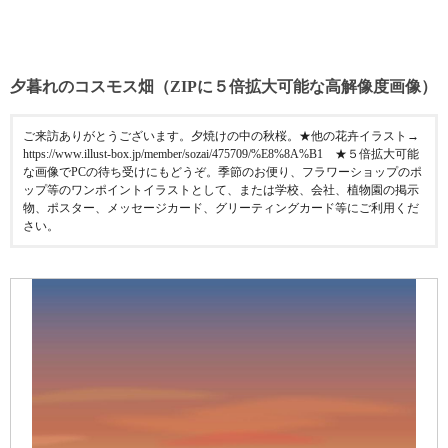
夕暮れのコスモス畑（ZIPに５倍拡大可能な高解像度画像）
ご来訪ありがとうございます。夕焼けの中の秋桜。★他の花卉イラスト→
https://www.illust-box.jp/member/sozai/475709/%E8%8A%B1 ★５倍拡大可能
な画像でPCの待ち受けにもどうぞ。季節のお便り、フラワーショップのポ
ップ等のワンポイントイラストとして、または学校、会社、植物園の掲示
物、ポスター、メッセージカード、グリーティングカード等にご利用くだ
さい。