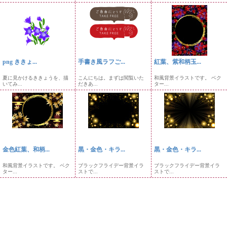
png ききょ...
手書き風ラフご...
紅葉、紫和柄玉...
夏に見かけるききょうを、描
こんにちは。まずは閲覧いた
和風背景イラストです。 ベク
いてみ...
だきあ...
ター...
金色紅葉、和柄...
黒・金色・キラ...
黒・金色・キラ...
和風背景イラストです。 ベク
ブラックフライデー背景イラ
ブラックフライデー背景イラ
ター...
ストで...
ストで...