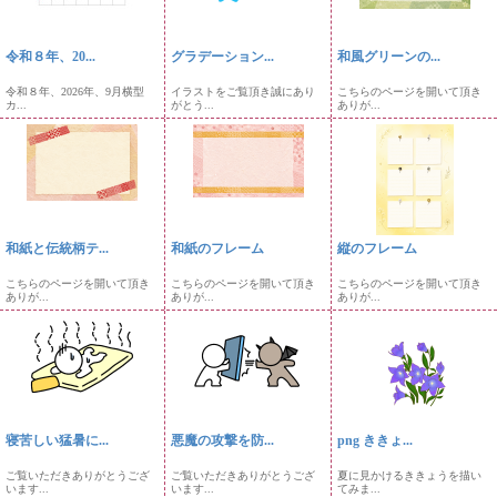
令和８年、20...
グラデーション...
和風グリーンの...
令和８年、2026年、9月横型
イラストをご覧頂き誠にあり
こちらのページを開いて頂き
カ...
がとう...
ありが...
和紙と伝統柄テ...
和紙のフレーム
縦のフレーム
こちらのページを開いて頂き
こちらのページを開いて頂き
こちらのページを開いて頂き
ありが...
ありが...
ありが...
寝苦しい猛暑に...
悪魔の攻撃を防...
png ききょ...
ご覧いただきありがとうござ
ご覧いただきありがとうござ
夏に見かけるききょうを描い
います...
います...
てみま...