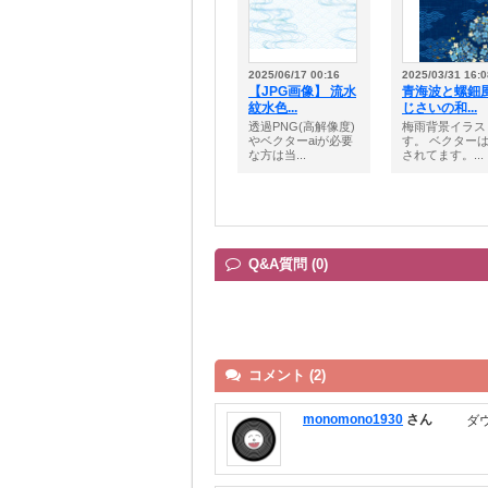
2025/06/17 00:16
2025/03/31 16:0
【JPG画像】 流水
青海波と螺鈿
紋水色...
じさいの和...
透過PNG(高解像度)
梅雨背景イラス
やベクターaiが必要
す。 ベクター
な方は当...
されてます。...
Q&A質問 (0)
コメント (2)
monomono1930
さん
ダ