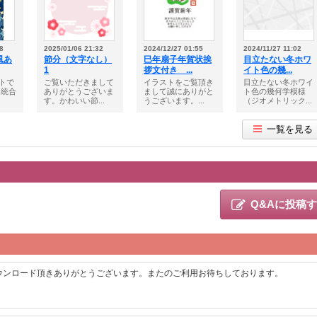
8
2025/01/06 21:32
2024/12/27 01:55
2024/11/27 11:02
風あ
節分（文字なし）
巳年扇子年賀状挨
目立たない冬ホワ
1
拶文付き ...
イト色の幾...
トで
ご覧いただきまして
イラストをご覧頂き
目立たない冬ホワイ
は統合
ありがとうございま
まして誠にありがと
ト色の幾何学模様
す。かわいい節...
うございます。...
（ジオメトリック...
一覧を見る
Q&Aに投稿
ウンロード頂きありがとうございます。またのご利用お待ちしております。