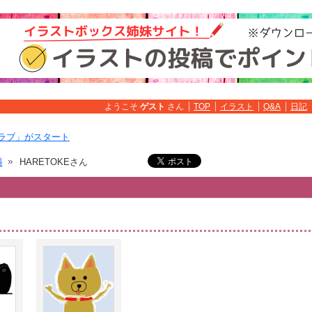
ようこそ
ゲスト
さん
TOP
イラスト
Q&A
日記
ラブ」がスタート
料
HARETOKEさん