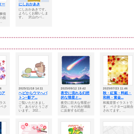
ター
にしおかあき
にしおかあきです。
よろしくお願いしま
事情
す。 沢山のパ...
の投
.
4
2025/11/18 14:11
2025/09/12 19:42
2025/07/23 11:46
のア
ヘビからウマへバ
夜空に流れる幻想
秋・紅葉・料紙・
トンｰ影ア...
的な彗星と...
和柄・黄金...
ラス
ご覧いただきまし
夜空に巨大な彗星が
和風背景イラストで
 ベク
て、ありがとうござ
流れ、その光が湖面
す。 ベクターは統合
います。 202...
に反射する幻想...
されてます。...