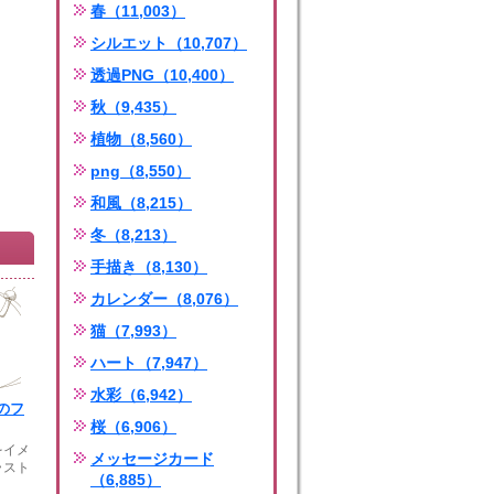
春（11,003）
シルエット（10,707）
透過PNG（10,400）
秋（9,435）
植物（8,560）
png（8,550）
和風（8,215）
冬（8,213）
手描き（8,130）
カレンダー（8,076）
猫（7,993）
ハート（7,947）
水彩（6,942）
のフ
桜（6,906）
をイメ
メッセージカード
ラスト
（6,885）