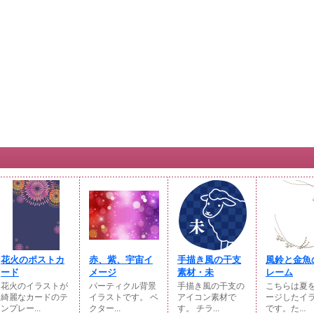
花火のポストカ
赤、紫、宇宙イ
手描き風の干支
風鈴と金魚
ード
メージ
素材・未
レーム
花火のイラストが
パーティクル背景
手描き風の干支の
こちらは夏
綺麗なカードのテ
イラストです。 ベ
アイコン素材で
ージしたイ
ンプレー...
クター...
す。 チラ...
です。た...