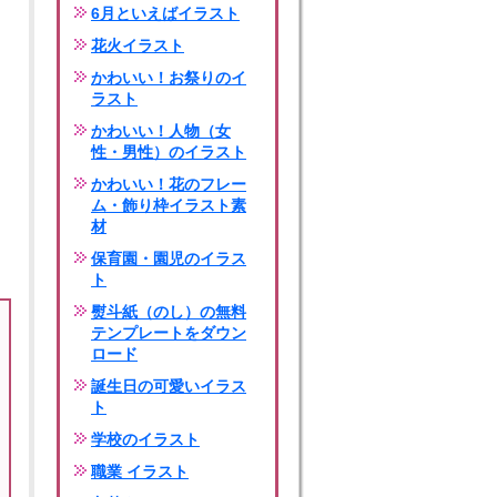
6月といえばイラスト
花火イラスト
かわいい！お祭りのイ
ラスト
かわいい！人物（女
性・男性）のイラスト
かわいい！花のフレー
ム・飾り枠イラスト素
材
保育園・園児のイラス
ト
熨斗紙（のし）の無料
テンプレートをダウン
ロード
誕生日の可愛いイラス
ト
学校のイラスト
職業 イラスト