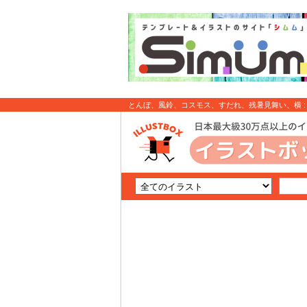
とんぼ、風鈴、コスモス、すだれ、残暑見舞い、横 :