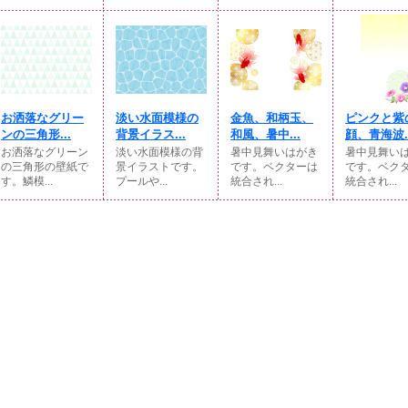
お洒落なグリー
淡い水面模様の
金魚、和柄玉、
ピンクと紫
ンの三角形...
背景イラス...
和風、暑中...
顔、青海波..
お洒落なグリーン
淡い水面模様の背
暑中見舞いはがき
暑中見舞い
の三角形の壁紙で
景イラストです。
です。ベクターは
です。ベク
す。鱗模...
プールや...
統合され...
統合され...