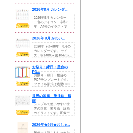
りの提...
2026年8月 カレンダ...
2026年8月 カレンダー
二色のアイコン 令和8
年 A4横のイラストで
す。8月をテ...
2026年 8月 かわい...
2026年（令和8年）8月の
カレンダーです。 サイ
ズ：横1480px 縦1047px...
お祭り・縁日・屋台の
PO...
お祭り・縁日・屋台の
POPテンプレートです。
ファイル形式は透過PNG
です。---太め...
世界の国旗 塗り絵 線
画
シンプルで使いやすい世
界の国旗 塗り絵 線画
のイラストです。画像デ
ータとEPSデータ...
2026年★9月★おしゃ...
毎年大人気！おしゃれな