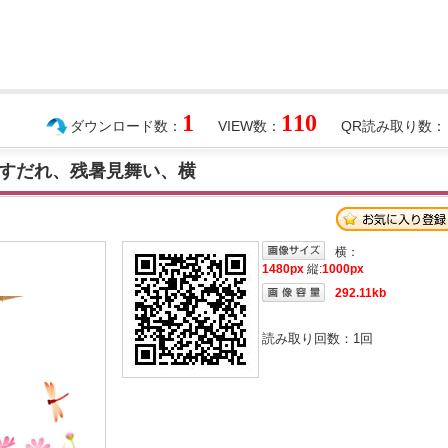
1
110
ダウンロード数：
VIEW数：
QR読み取り数：
すだれ、残暑見舞い、横
横：
1480px
縦:
1000px
292.11kb
読み取り回数：
1
回