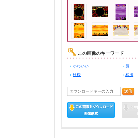
この画像のキーワード
かわいい
簾
秋桜
和風
送信