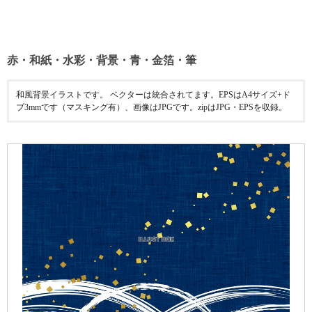
赤・和紙・水彩・背景・青・金箔・筆
和風背景イラストです。 ベクターは統合されてます。EPSはA4サイズ+ド
ブ3mmです（マスキング有）、画像はJPGです。zipはJPG・EPSを収録。