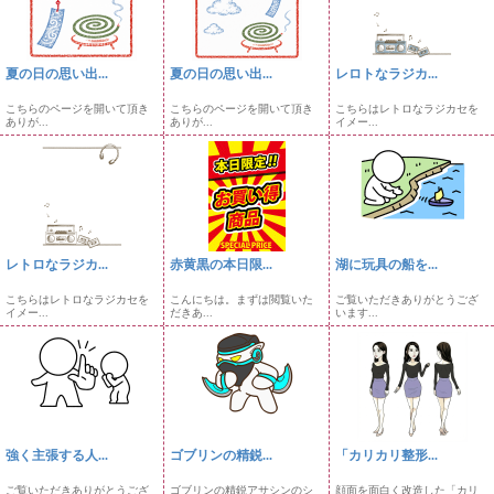
夏の日の思い出...
夏の日の思い出...
レロトなラジカ...
こちらのページを開いて頂き
こちらのページを開いて頂き
こちらはレトロなラジカセを
ありが...
ありが...
イメー...
レトロなラジカ...
赤黄黒の本日限...
湖に玩具の船を...
こちらはレトロなラジカセを
こんにちは。まずは閲覧いた
ご覧いただきありがとうござ
イメー...
だきあ...
います...
強く主張する人...
ゴブリンの精鋭...
「カリカリ整形...
ご覧いただきありがとうござ
ゴブリンの精鋭アサシンのシ
顔面を面白く改造した「カリ