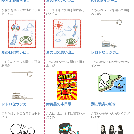
かき氷を食べる...
夏のかわいいフ...
9月素材イメー...
かき氷を食べる女性のイラス
イラストをご覧頂き誠にあり
こちらのページを開いて頂き
トです...
がとう...
ありが...
夏の日の思い出...
夏の日の思い出...
レロトなラジカ...
こちらのページを開いて頂き
こちらのページを開いて頂き
こちらはレトロなラジカセを
ありが...
ありが...
イメー...
レトロなラジカ...
赤黄黒の本日限...
湖に玩具の船を...
こちらはレトロなラジカセを
こんにちは。まずは閲覧いた
ご覧いただきありがとうござ
イメー...
だきあ...
います...