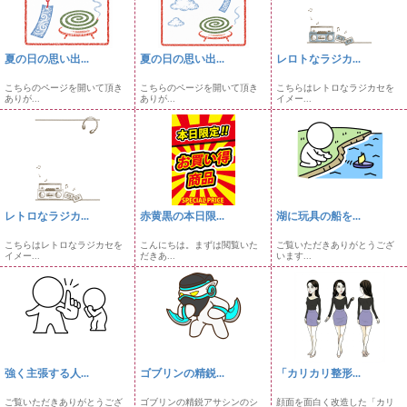
夏の日の思い出...
夏の日の思い出...
レロトなラジカ...
こちらのページを開いて頂き
こちらのページを開いて頂き
こちらはレトロなラジカセを
ありが...
ありが...
イメー...
レトロなラジカ...
赤黄黒の本日限...
湖に玩具の船を...
こちらはレトロなラジカセを
こんにちは。まずは閲覧いた
ご覧いただきありがとうござ
イメー...
だきあ...
います...
強く主張する人...
ゴブリンの精鋭...
「カリカリ整形...
ご覧いただきありがとうござ
ゴブリンの精鋭アサシンのシ
顔面を面白く改造した「カリ