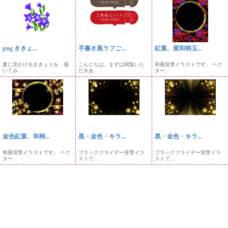
png ききょ...
手書き風ラフご...
紅葉、紫和柄玉...
夏に見かけるききょうを、描
こんにちは。まずは閲覧いた
和風背景イラストです。 ベク
いてみ...
だきあ...
ター...
金色紅葉、和柄...
黒・金色・キラ...
黒・金色・キラ...
和風背景イラストです。 ベク
ブラックフライデー背景イラ
ブラックフライデー背景イラ
ター...
ストで...
ストで...