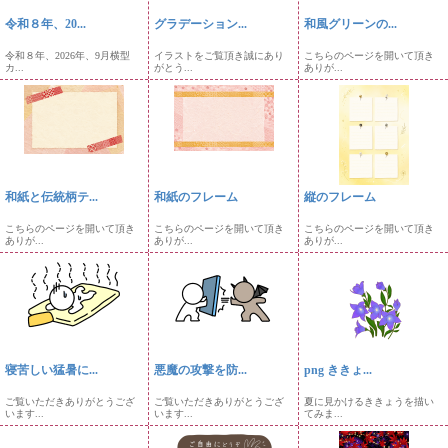
令和８年、20...
グラデーション...
和風グリーンの...
令和８年、2026年、9月横型
イラストをご覧頂き誠にあり
こちらのページを開いて頂き
カ...
がとう...
ありが...
和紙と伝統柄テ...
和紙のフレーム
縦のフレーム
こちらのページを開いて頂き
こちらのページを開いて頂き
こちらのページを開いて頂き
ありが...
ありが...
ありが...
寝苦しい猛暑に...
悪魔の攻撃を防...
png ききょ...
ご覧いただきありがとうござ
ご覧いただきありがとうござ
夏に見かけるききょうを描い
います...
います...
てみま...