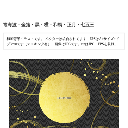
青海波・金箔・黒・横・和柄・正月・七五三
和風背景イラストです。 ベクターは統合されてます。EPSはA4サイズ+ド
ブ3mmです（マスキング有）、画像はJPGです。zipはJPG・EPSを収録。