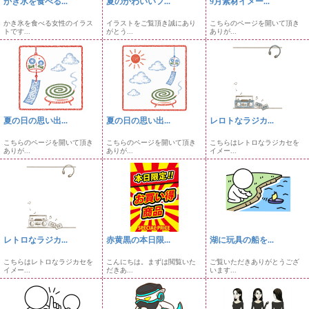
かき氷を食べる...
夏のかわいいフ...
9月素材イメー...
かき氷を食べる女性のイラス
イラストをご覧頂き誠にあり
こちらのページを開いて頂き
トです...
がとう...
ありが...
夏の日の思い出...
夏の日の思い出...
レロトなラジカ...
こちらのページを開いて頂き
こちらのページを開いて頂き
こちらはレトロなラジカセを
ありが...
ありが...
イメー...
レトロなラジカ...
赤黄黒の本日限...
湖に玩具の船を...
こちらはレトロなラジカセを
こんにちは。まずは閲覧いた
ご覧いただきありがとうござ
イメー...
だきあ...
います...